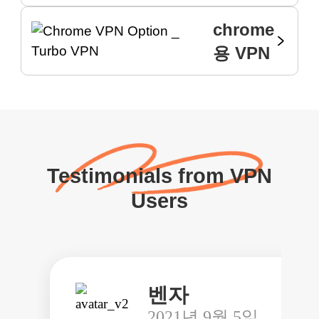
chrome
용 VPN
Testimonials from VPN
Users
벤자
2021년 9월 5일