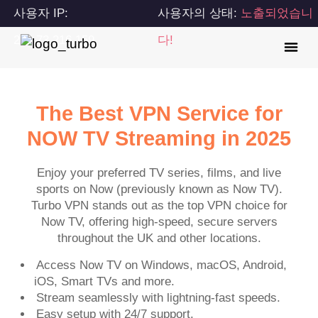
사용자 IP:
사용자의 상태:
노출되었습니
216.73.216.159
다!
The Best VPN Service for
NOW TV Streaming in 2025
Enjoy your preferred TV series, films, and live
sports on Now (previously known as Now TV).
Turbo VPN stands out as the top VPN choice for
Now TV, offering high-speed, secure servers
throughout the UK and other locations.
Access Now TV on Windows, macOS, Android,
iOS, Smart TVs and more.
Stream seamlessly with lightning-fast speeds.
Easy setup with 24/7 support.