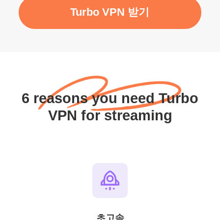
Turbo VPN 받기
6 reasons you need Turbo
VPN for streaming
초고속