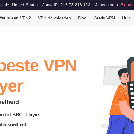
catie: United States
Jouw IP: 216.73.216.123
Jouw status:
Blootst
Wat is een VPN?
VPN downloaden
Blog
Gratis VPN
Hulp
beste VPN
yer
nelheid
en tot BBC iPlayer
lle snelheid