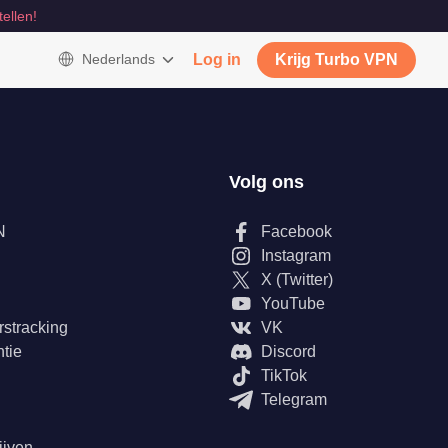
tellen!
Nederlands
Log in
Krijg Turbo VPN
Volg ons
N
Facebook
Instagram
X (Twitter)
YouTube
rstracking
VK
tie
Discord
TikTok
Telegram
ijven