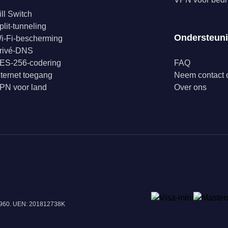
ill Switch
plit-tunneling
Ondersteun
i-Fi-bescherming
rivé-DNS
ES-256-codering
FAQ
nternet toegang
Neem contact 
PN voor land
Over ons
18960. UEN: 201812738K