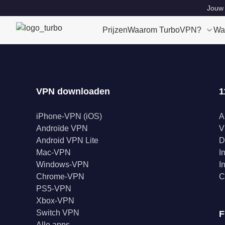
Jouw 
Prijzen
Waarom TurboVPN?
Wa
VPN downloaden
1
iPhone-VPN (iOS)
A
Androïde VPN
V
Android VPN Lite
D
Mac-VPN
I
Windows-VPN
I
Chrome-VPN
C
PS5-VPN
Xbox-VPN
Switch VPN
F
Alle apps