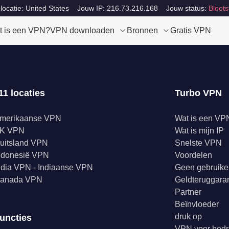
locatie: United States
Jouw IP: 216.73.216.168
Jouw status:
Bloots
t is een VPN?
VPN downloaden
Bronnen
Gratis VPN
11 locaties
Turbo VPN
merikaanse VPN
Wat is een VP
K VPN
Wat is mijn IP
uitsland VPN
Snelste VPN
ndonesië VPN
Voordelen
ndia VPN - Indiaanse VPN
Geen gebruike
anada VPN
Geldteruggaran
Partner
Beïnvloeder
druk op
uncties
VPN voor bedr