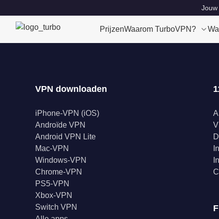
Jouw 
Prijzen
Waarom TurboVPN?
Wa
VPN downloaden
1
iPhone-VPN (iOS)
A
Androïde VPN
V
Android VPN Lite
D
Mac-VPN
I
Windows-VPN
I
Chrome-VPN
C
PS5-VPN
Xbox-VPN
Switch VPN
F
Alle apps