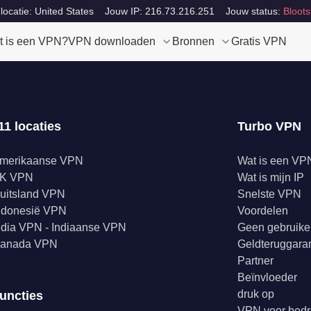
locatie: United States
Jouw IP: 216.73.216.251
Jouw status:
Bloots
t is een VPN?
VPN downloaden
Bronnen
Gratis VPN
11 locaties
Turbo VPN
merikaanse VPN
Wat is een VP
K VPN
Wat is mijn IP
uitsland VPN
Snelste VPN
ndonesië VPN
Voordelen
ndia VPN - Indiaanse VPN
Geen gebruike
anada VPN
Geldteruggaran
Partner
Beïnvloeder
druk op
uncties
VPN voor bedr