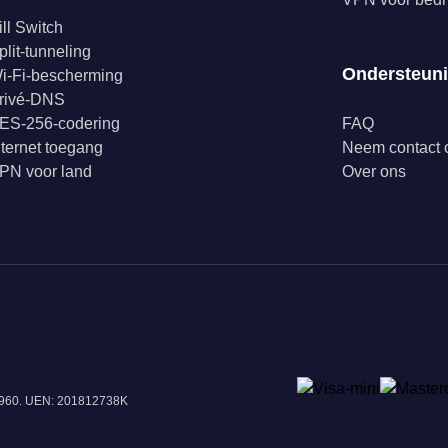
ill Switch
plit-tunneling
Ondersteun
i-Fi-bescherming
rivé-DNS
ES-256-codering
FAQ
nternet toegang
Neem contact 
PN voor land
Over ons
18960. UEN: 201812738K