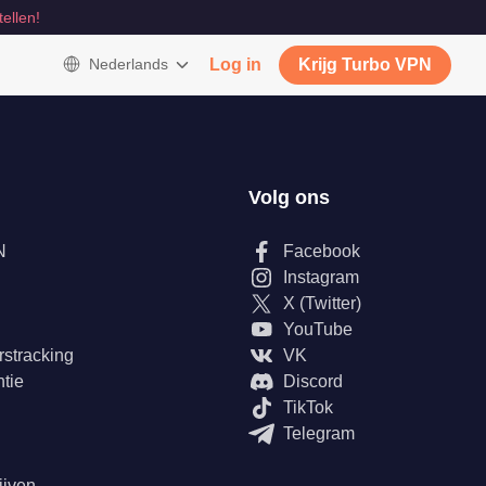
tellen!
Nederlands
Log in
Krijg Turbo VPN
Volg ons
N
Facebook
Instagram
X (Twitter)
YouTube
rstracking
VK
tie
Discord
TikTok
Telegram
ijven