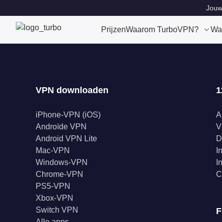
Jouw 
Prijzen
Waarom TurboVPN?
Wa
VPN downloaden
1
iPhone-VPN (iOS)
A
Androïde VPN
V
Android VPN Lite
D
Mac-VPN
I
Windows-VPN
I
Chrome-VPN
C
PS5-VPN
Xbox-VPN
Switch VPN
F
Alle apps