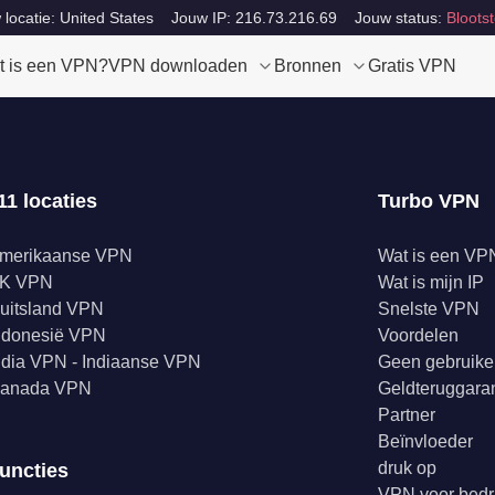
locatie: United States
Jouw IP: 216.73.216.69
Jouw status:
Blootst
t is een VPN?
VPN downloaden
Bronnen
Gratis VPN
11 locaties
Turbo VPN
merikaanse VPN
Wat is een VP
K VPN
Wat is mijn IP
uitsland VPN
Snelste VPN
ndonesië VPN
Voordelen
ndia VPN - Indiaanse VPN
Geen gebruike
anada VPN
Geldteruggaran
Partner
Beïnvloeder
druk op
uncties
VPN voor bedr