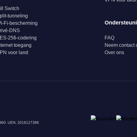
ill Switch
plit-tunneling
Ondersteun
i-Fi-bescherming
rivé-DNS
ES-256-codering
FAQ
nternet toegang
Neem contact 
PN voor land
Over ons
18960. UEN: 201812738K