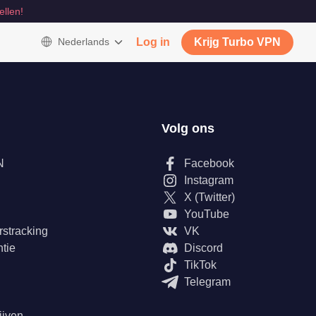
ellen!
Nederlands
Log in
Krijg Turbo VPN
Volg ons
N
Facebook
Instagram
X (Twitter)
YouTube
rstracking
VK
tie
Discord
TikTok
Telegram
ijven