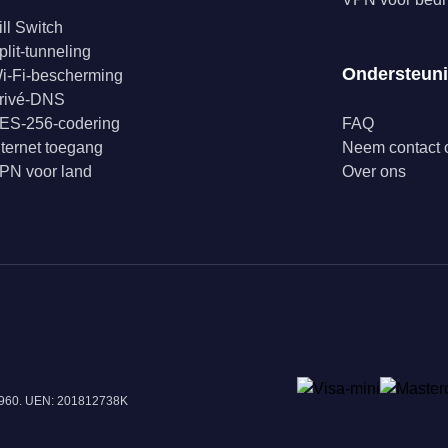
ill Switch
plit-tunneling
Ondersteun
i-Fi-bescherming
rivé-DNS
ES-256-codering
FAQ
nternet toegang
Neem contact 
PN voor land
Over ons
18960. UEN: 201812738K