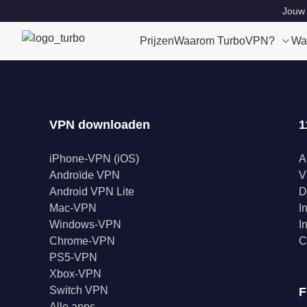
Jouw 
Prijzen
Waarom TurboVPN?
Wa
VPN downloaden
1
iPhone-VPN (iOS)
A
Androïde VPN
V
Android VPN Lite
D
Mac-VPN
I
Windows-VPN
I
Chrome-VPN
C
PS5-VPN
Xbox-VPN
Switch VPN
F
Alle apps