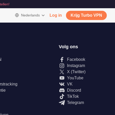
tellen!
Nederlands
Log in
Krijg Turbo VPN
Volg ons
N
Facebook
Instagram
X (Twitter)
YouTube
rstracking
VK
tie
Discord
TikTok
Telegram
ijven