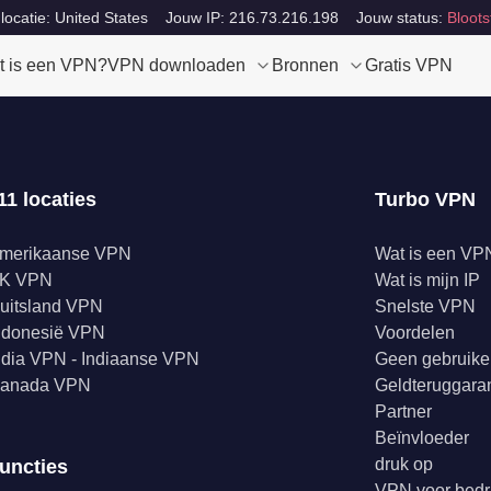
locatie: United States
Jouw IP: 216.73.216.198
Jouw status:
Bloots
t is een VPN?
VPN downloaden
Bronnen
Gratis VPN
11 locaties
Turbo VPN
merikaanse VPN
Wat is een VP
K VPN
Wat is mijn IP
uitsland VPN
Snelste VPN
ndonesië VPN
Voordelen
ndia VPN - Indiaanse VPN
Geen gebruike
anada VPN
Geldteruggaran
Partner
Beïnvloeder
druk op
uncties
VPN voor bedr