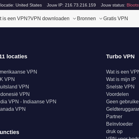
locatie: United States
Jouw IP: 216.73.216.159
Jouw status:
Bloots
t is een VPN?
VPN downloaden
Bronnen
Gratis VPN
11 locaties
Turbo VPN
merikaanse VPN
Wat is een VP
K VPN
Wat is mijn IP
uitsland VPN
Snelste VPN
ndonesië VPN
Voordelen
ndia VPN - Indiaanse VPN
Geen gebruike
anada VPN
Geldteruggaran
Partner
Beïnvloeder
druk op
uncties
VPN voor bedr