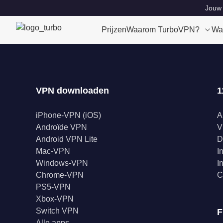
Jouw 
Prijzen
Waarom TurboVPN?
Wa
VPN downloaden
1
iPhone-VPN (iOS)
A
Androïde VPN
V
Android VPN Lite
D
Mac-VPN
I
Windows-VPN
I
Chrome-VPN
C
PS5-VPN
Xbox-VPN
Switch VPN
F
Alle apps