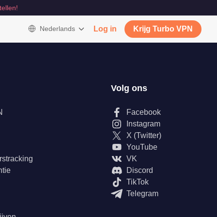
tellen!
Nederlands
Log in
Krijg Turbo VPN
Volg ons
N
Facebook
Instagram
X (Twitter)
YouTube
rstracking
VK
tie
Discord
TikTok
Telegram
ijven