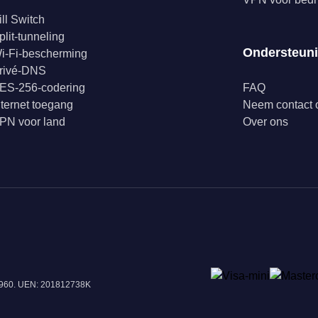
ill Switch
plit-tunneling
Ondersteun
i-Fi-bescherming
rivé-DNS
ES-256-codering
FAQ
nternet toegang
Neem contact 
PN voor land
Over ons
18960. UEN: 201812738K