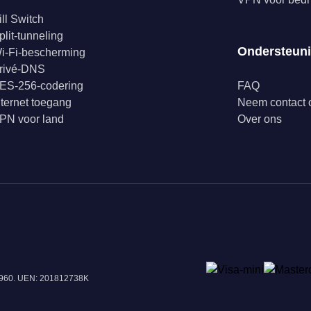
ill Switch
plit-tunneling
Ondersteun
i-Fi-bescherming
rivé-DNS
ES-256-codering
FAQ
nternet toegang
Neem contact 
PN voor land
Over ons
18960. UEN: 201812738K