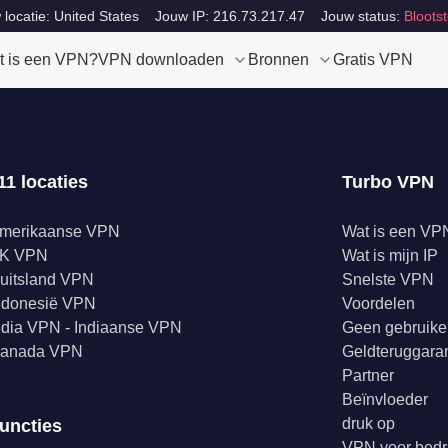
locatie: United States
Jouw IP: 216.73.217.47
Jouw status:
Blootst
t is een VPN?
VPN downloaden
Bronnen
Gratis VPN
11 locaties
Turbo VPN
merikaanse VPN
Wat is een VP
K VPN
Wat is mijn IP
uitsland VPN
Snelste VPN
ndonesië VPN
Voordelen
ndia VPN - Indiaanse VPN
Geen gebruike
anada VPN
Geldteruggaran
Partner
Beïnvloeder
druk op
uncties
VPN voor bedr