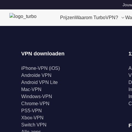
Jouw 
Prijzen
Waarom TurboVPN?
Wa
VPN downloaden
1
iPhone-VPN (iOS)
A
Androïde VPN
V
Android VPN Lite
D
Mac-VPN
I
Windows-VPN
I
Chrome-VPN
C
PS5-VPN
Xbox-VPN
Switch VPN
F
Alle apps