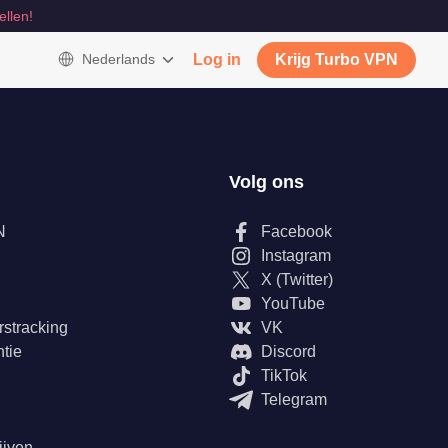
ellen!
Nederlands
Log in
Krijg Turbo VPN
Volg ons
N
Facebook
Instagram
X (Twitter)
YouTube
rstracking
VK
tie
Discord
TikTok
Telegram
ijven