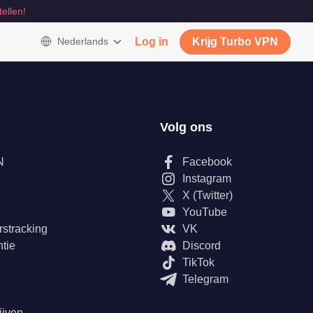
tellen!
Nederlands
Log in
Krijg Turbo VPN
Volg ons
N
Facebook
Instagram
X (Twitter)
YouTube
rstracking
VK
tie
Discord
TikTok
Telegram
ijven