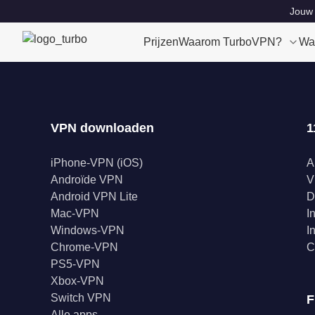
Jouw 
Prijzen
Waarom TurboVPN?
Wa
VPN downloaden
1
iPhone-VPN (iOS)
A
Androïde VPN
V
Android VPN Lite
D
Mac-VPN
I
Windows-VPN
I
Chrome-VPN
C
PS5-VPN
Xbox-VPN
Switch VPN
F
Alle apps