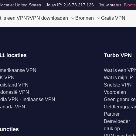
locatie: United States
Jouw IP: 216.73.217.126
Jouw status:
Bloots
t is een VPN?
VPN downloaden
Bronnen
Gratis VPN
11 locaties
Turbo VPN
merikaanse VPN
Wat is een VP
K VPN
Wat is mijn IP
uitsland VPN
Snelste VPN
ndonesië VPN
Voordelen
ndia VPN - Indiaanse VPN
Geen gebruike
anada VPN
Geldteruggaran
Partner
Beïnvloeder
druk op
uncties
VPN voor bedr