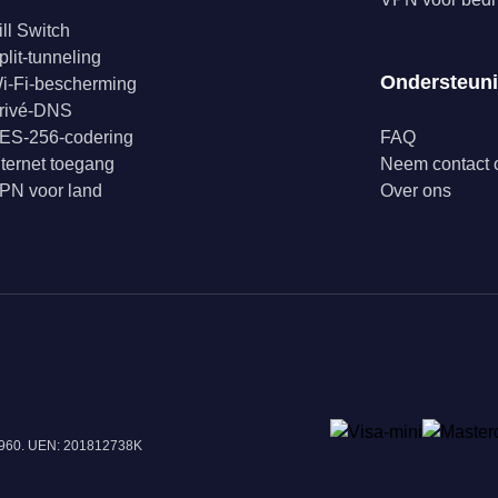
ill Switch
plit-tunneling
Ondersteun
i-Fi-bescherming
rivé-DNS
ES-256-codering
FAQ
nternet toegang
Neem contact 
PN voor land
Over ons
18960. UEN: 201812738K