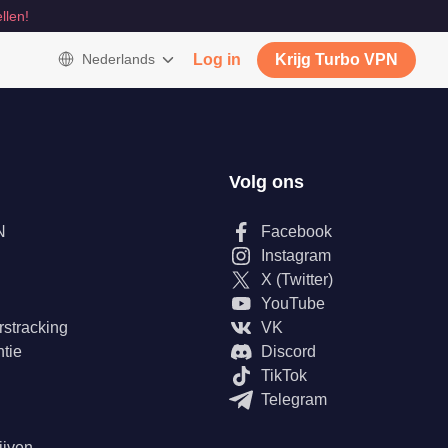
llen!
Nederlands
Log in
Krijg Turbo VPN
Volg ons
N
Facebook
Instagram
X (Twitter)
YouTube
rstracking
VK
tie
Discord
TikTok
Telegram
ijven