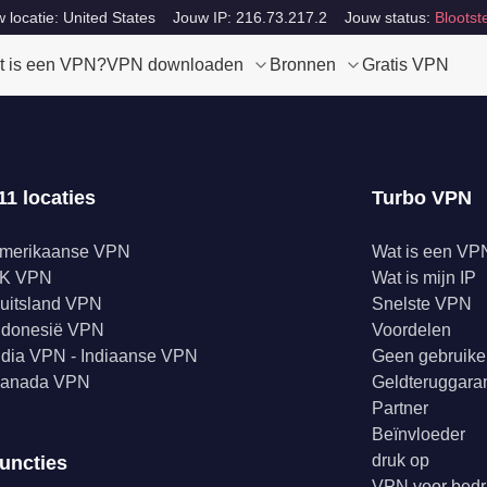
 locatie: United States
Jouw IP: 216.73.217.2
Jouw status:
Blootste
t is een VPN?
VPN downloaden
Bronnen
Gratis VPN
11 locaties
Turbo VPN
merikaanse VPN
Wat is een VP
K VPN
Wat is mijn IP
uitsland VPN
Snelste VPN
ndonesië VPN
Voordelen
ndia VPN - Indiaanse VPN
Geen gebruike
anada VPN
Geldteruggaran
Partner
Beïnvloeder
druk op
uncties
VPN voor bedr