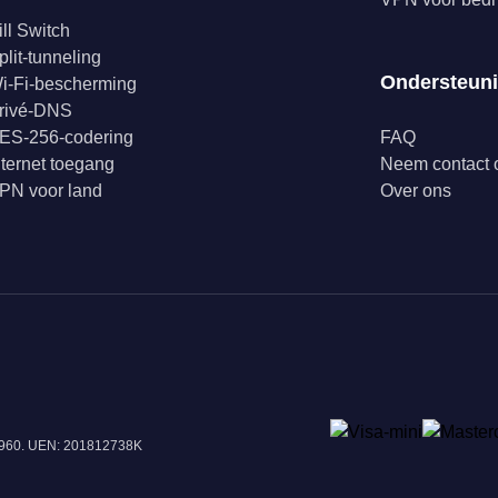
ill Switch
plit-tunneling
Ondersteun
i-Fi-bescherming
rivé-DNS
ES-256-codering
FAQ
nternet toegang
Neem contact 
PN voor land
Over ons
18960. UEN: 201812738K