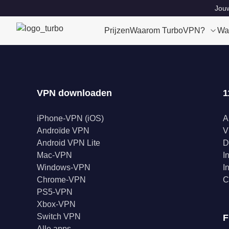
Jouw
Prijzen
Waarom TurboVPN?
Wa
VPN downloaden
1
iPhone-VPN (iOS)
A
Androïde VPN
V
Android VPN Lite
D
Mac-VPN
I
Windows-VPN
I
Chrome-VPN
C
PS5-VPN
Xbox-VPN
Switch VPN
F
Alle apps