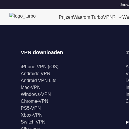
Jouw 
Prijzen
Waarom TurboVPN?
Wa
VPN downloaden
1
iPhone-VPN (iOS)
A
Androïde VPN
V
Android VPN Lite
D
Mac-VPN
I
Windows-VPN
I
Chrome-VPN
C
PS5-VPN
Xbox-VPN
Switch VPN
F
Alle apps