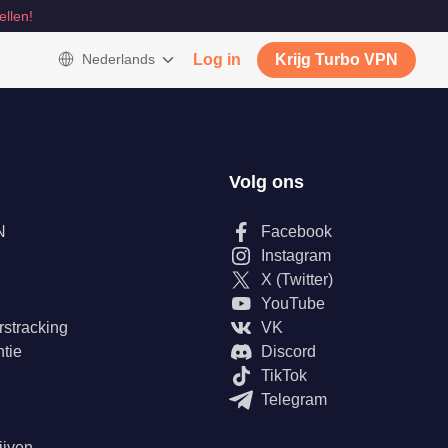
ellen!
Nederlands
Log in
Krijg Turbo VPN
Volg ons
N
Facebook
Instagram
X (Twitter)
YouTube
rstracking
VK
tie
Discord
TikTok
Telegram
ijven