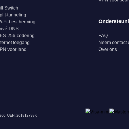
ill Switch
plit-tunneling
Ondersteun
i-Fi-bescherming
rivé-DNS
ES-256-codering
FAQ
nternet toegang
Neem contact 
PN voor land
Over ons
18960. UEN: 201812738K