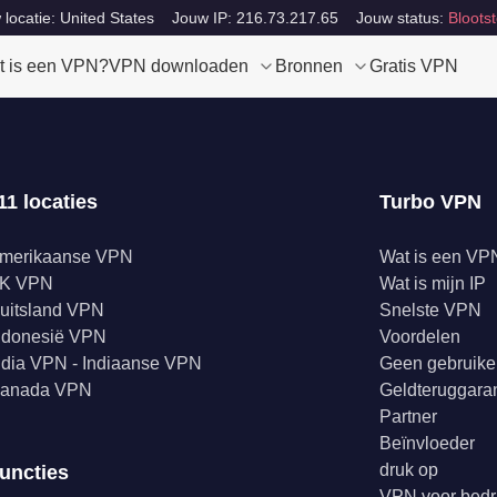
locatie: United States
Jouw IP: 216.73.217.65
Jouw status:
Blootst
t is een VPN?
VPN downloaden
Bronnen
Gratis VPN
11 locaties
Turbo VPN
merikaanse VPN
Wat is een VP
K VPN
Wat is mijn IP
uitsland VPN
Snelste VPN
ndonesië VPN
Voordelen
ndia VPN - Indiaanse VPN
Geen gebruike
anada VPN
Geldteruggaran
Partner
Beïnvloeder
druk op
uncties
VPN voor bedr