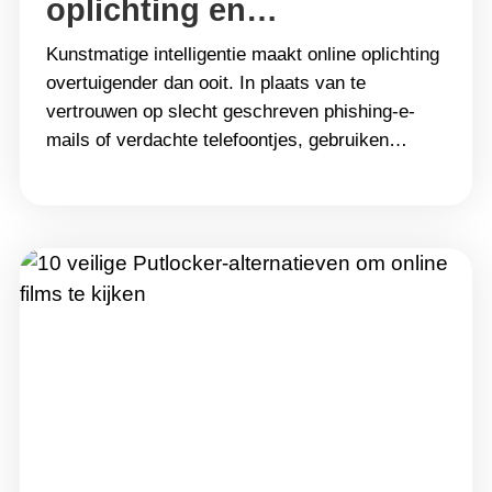
oplichting en
deepfakefraude
Kunstmatige intelligentie maakt online oplichting
overtuigender dan ooit. In plaats van te
vertrouwen op slecht geschreven phishing-e-
mails of verdachte telefoontjes, gebruiken
cybercriminelen tegenwoordig AI om stemmen te
klonen, deepfakevideo&#8217;s te maken en
zich voor te doen als vertrouwde personen om
slachtoffers ertoe te verleiden gevoelige
informatie te delen of geld over te maken. Nu AI-
gestuurde&hellip; Continue reading Hoe u uzelf
kunt beschermen tegen AI-oplichting en
deepfakefraude