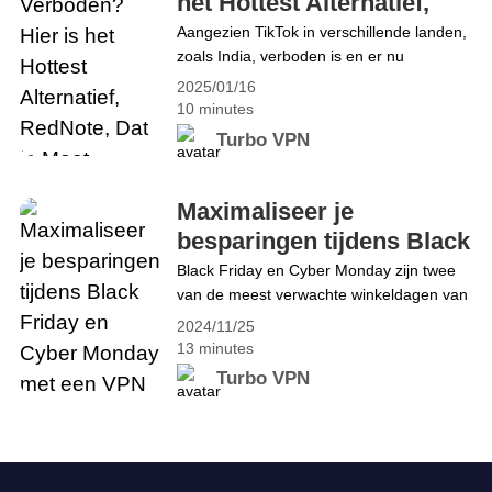
het Hottest Alternatief,
massasurveillanceprogramma&#8217;s
RedNote, Dat je Moet
Aangezien TikTok in verschillende landen,
voor Amerikaanse overheidsinstanties
zoals India, verboden is en er nu
Kennen
zoals Immigration and&hellip; Continue
controverses zijn over een mogelijk
reading Bestrijd bewaking: bescherm uw
2025/01/16
TikTok-verbod in de Verenigde Staten,
privacy online met een VPN
10 minutes
wenden steeds meer gebruikers zich tot
Turbo VPN
alternatieve apps om hun inhoud te delen,
trends te ontdekken en met anderen in
contact te komen. Een app die een sterke
Maximaliseer je
stijging in populariteit doormaakt is&hellip;
besparingen tijdens Black
Continue reading TikTok Verboden? Hier
Friday en Cyber Monday
Black Friday en Cyber Monday zijn twee
is het Hottest Alternatief, RedNote, Dat je
van de meest verwachte winkeldagen van
met een VPN
Moet Kennen
het jaar. Van deal-hemels tot exclusieve
2024/11/25
online uitverkoop, de besparingen zijn
13 minutes
enorm, maar de concurrentie om de beste
Turbo VPN
prijzen is net zo groot. In deze blog laten
we je precies zien hoe een VPN je kan
helpen om betere deals te
ontgrendelen,&hellip; Continue reading
Maximaliseer je besparingen tijdens Black