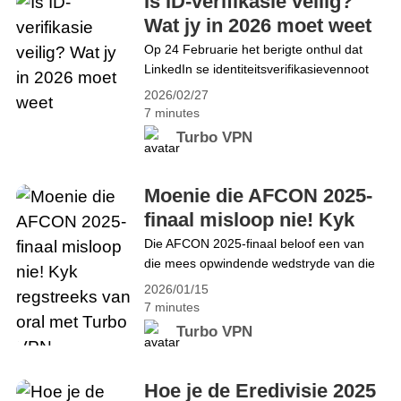
Is ID-verifikasie veilig?
toe. Hoewel dit je privacy helpt&hellip;
Wat jy in 2026 moet weet
Continue reading Waarom een Static IP
Op 24 Februarie het berigte onthul dat
VPN gebruiken? Altijd verbonden met
LinkedIn se identiteitsverifikasievennoot
hetzelfde VPN-IP-adres
Persona moontlik sensitiewe
2026/02/27
gebruikersdata aan derde partye
7 minutes
blootgestel het, wat ernstige vrae laat
Turbo VPN
ontstaan oor hoe verifikasieverskaffers
persoonlike inligting hanteer. Terselfdertyd
implementeer baie lande beleide om
Moenie die AFCON 2025-
minderjariges se toegang tot sosiale
finaal misloop nie! Kyk
media-platforms te beperk en verpligte
regstreeks van oral met
Die AFCON 2025-finaal beloof een van
ouderdomsverifikasievereistes in te stel,
die mees opwindende wedstryde van die
Turbo VPN
wat die risiko van moontlike&hellip;
toernooi: Marokko teen Senegal. Die
Continue reading Is ID-verifikasie veilig?
2026/01/15
wedstryd begin op Sondag, 18 Januarie
Wat jy in 2026 moet weet
7 minutes
om 19:00 GMT. Miljoene ondersteuners
Turbo VPN
wêreldwyd wag gretig om te kyk, maar
geo-beperkings kan dit moeilik maak om
die aksie van buite te volg. Om jou te
Hoe je de Eredivisie 2025