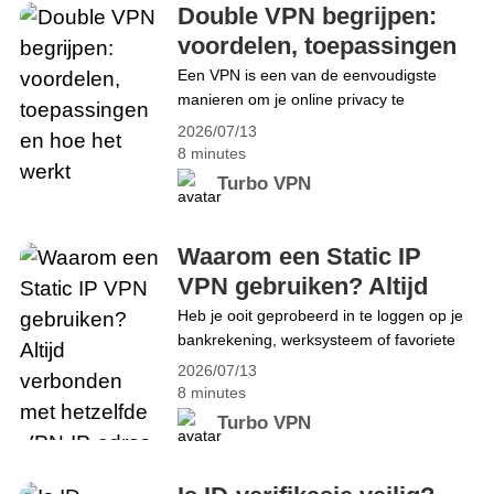
series willen streamen.Tegenwoordig zijn echter
Double VPN begrijpen:
niet alle websites die de naam Putlocker
voordelen, toepassingen
gebruiken&hellip; Continue reading 10 veilige
en hoe het werkt
Een VPN is een van de eenvoudigste
Putlocker-alternatieven om online films te kijken
manieren om je online privacy te
beschermen. Voor de meeste gebruikers
2026/07/13
biedt een verbinding via één VPN-server
8 minutes
voldoende beveiliging voor dagelijks
Turbo VPN
internetgebruik.Gebruik je echter
regelmatig openbare wifi-netwerken, reis
je vaak naar het buitenland of werk je met
Waarom een Static IP
gevoelige informatie? Dan kan een extra
VPN gebruiken? Altijd
beveiligingslaag wenselijk zijn. Daar
verbonden met hetzelfde
Heb je ooit geprobeerd in te loggen op je
komt&hellip; Continue reading Double
bankrekening, werksysteem of favoriete
VPN-IP-adres
VPN begrijpen: voordelen, toepassingen
online dienst en werd je gevraagd je
en hoe het werkt
2026/07/13
identiteit te verifiëren omdat je IP-adres
8 minutes
was gewijzigd?Dit komt vaak voor
Turbo VPN
wanneer je een traditionele VPN gebruikt.
De meeste VPN-diensten wijzen je bij elke
verbinding een ander gedeeld IP-adres