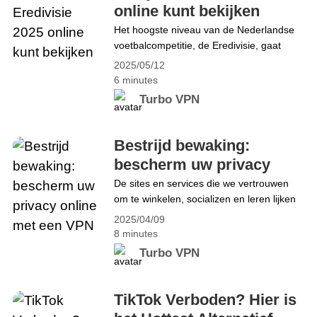
help, het ons &#8216;n gids&hellip;
online kunt bekijken
Continue reading Moenie die AFCON
Het hoogste niveau van de Nederlandse
2025-finaal misloop nie! Kyk regstreeks
voetbalcompetitie, de Eredivisie, gaat
van oral met Turbo VPN
bijna van start. De 34e, tevens
2025/05/12
finaleronde, begint op 18 mei om 14:30
6 minutes
uur. Ben je geïnteresseerd in
Turbo VPN
voetbalwedstrijden? Dan mag je de
Eredivisie niet missen! Wat is de
Eredivisie? De Eredivisie is een
Bestrijd bewaking:
professionele voetbalcompetitie in
bescherm uw privacy
Nederland en het hoogste niveau van de
online met een VPN
De sites en services die we vertrouwen
Nederlandse&hellip; Continue reading
om te winkelen, socializen en leren lijken
Hoe je de Eredivisie 2025 online kunt
tools voor surveillance te zijn. Onlangs
bekijken
2025/04/09
heeft een nieuw onderzoek door 404
8 minutes
Media onthuld dat ShadowDragon, een
Turbo VPN
Amerikaanse overheidscontractant,
openbaar beschikbare data van websites
en services zoals Etsy, Reddit, Tinder en
TikTok Verboden? Hier is
Duolingo misbruikt om