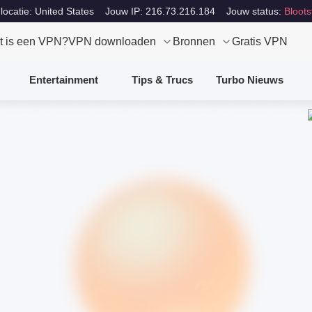
locatie: United States
Jouw IP: 216.73.216.184
Jouw status:
Bloots
t is een VPN?
VPN downloaden
Bronnen
Gratis VPN
Entertainment
Tips & Trucs
Turbo Nieuws