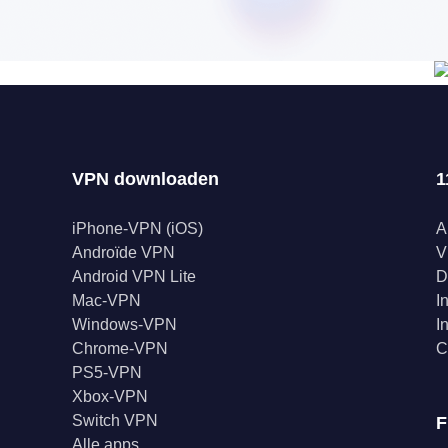
VPN downloaden
1
iPhone-VPN (iOS)
A
Androïde VPN
V
Android VPN Lite
D
Mac-VPN
I
Windows-VPN
I
Chrome-VPN
C
PS5-VPN
Xbox-VPN
Switch VPN
F
Alle apps