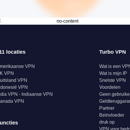
11 locaties
Turbo VPN
merikaanse VPN
Wat is een VP
K VPN
Wat is mijn IP
uitsland VPN
Snelste VPN
ndonesië VPN
Voordelen
ndia VPN - Indiaanse VPN
Geen gebruike
anada VPN
Geldteruggaran
Partner
Beïnvloeder
druk op
uncties
VPN voor bedr