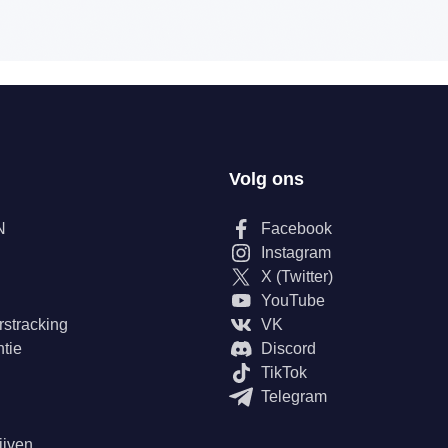
Volg ons
N
Facebook
Instagram
X (Twitter)
YouTube
rstracking
VK
tie
Discord
TikTok
Telegram
ijven