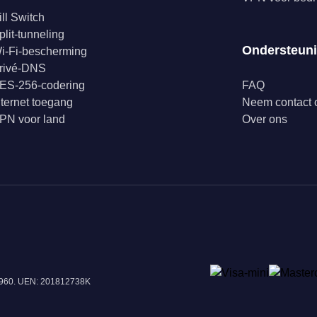
ill Switch
plit-tunneling
Ondersteun
i-Fi-bescherming
rivé-DNS
ES-256-codering
FAQ
nternet toegang
Neem contact 
PN voor land
Over ons
18960. UEN: 201812738K