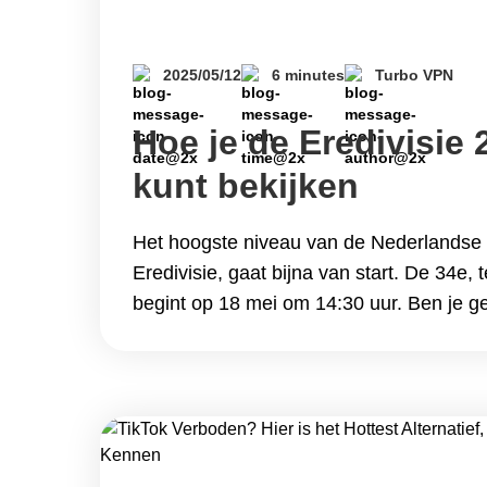
2025/05/12
6 minutes
Turbo VPN
Hoe je de Eredivisie 
kunt bekijken
Het hoogste niveau van de Nederlandse 
Eredivisie, gaat bijna van start. De 34e, 
begint op 18 mei om 14:30 uur. Ben je ge
voetbalwedstrijden? Dan mag je de Eredi
is de Eredivisie? De Eredivisie is een pr
voetbalcompetitie in Nederland en het h
Nederlandse&hellip; Continue reading Ho
2025 online kunt bekijken