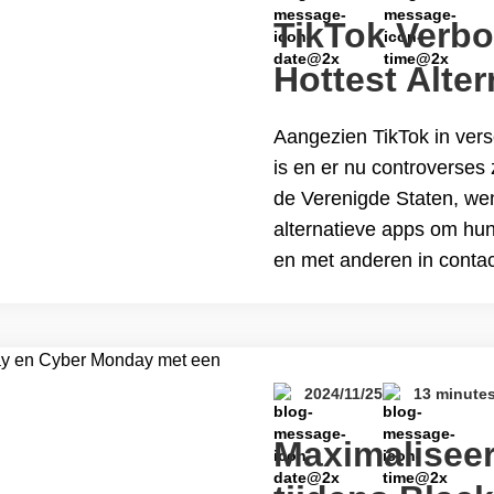
TikTok Verbo
een VPN
Hottest Alter
je Moet Ken
Aangezien TikTok in vers
is en er nu controverses 
de Verenigde Staten, wen
alternatieve apps om hun
en met anderen in contac
stijging in populariteit 
TikTok Verboden? Hier is 
Moet Kennen
2024/11/25
13 minute
Maximaliseer