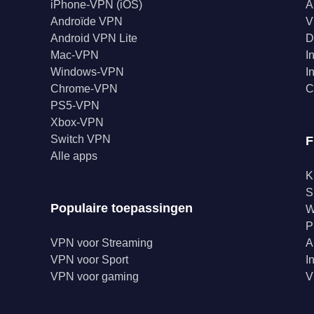
iPhone-VPN (iOS)
A
Androïde VPN
V
Android VPN Lite
D
Mac-VPN
I
Windows-VPN
I
Chrome-VPN
C
PS5-VPN
Xbox-VPN
Switch VPN
F
Alle apps
K
S
Populaire toepassingen
W
P
VPN voor Streaming
A
VPN voor Sport
I
VPN voor gaming
V