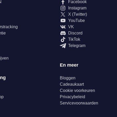
N
Facebook
Instagram
X (Twitter)
YouTube
rstracking
VK
tie
Discord
TikTok
Telegram
ijven
En meer
ing
Bloggen
Cadeaukaart
Cookie voorkeuren
op
Privacybeleid
Servicevoorwaarden