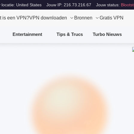
locatie: United States
Jouw IP: 216.73.216.67
Jouw status:
Blootst
t is een VPN?
VPN downloaden
Bronnen
Gratis VPN
Entertainment
Tips & Trucs
Turbo Nieuws