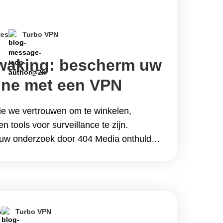
tes
Turbo VPN
ewaking: bescherm uw
line met een VPN
die we vertrouwen om te winkelen,
en tools voor surveillance te zijn.
euw onderzoek door 404 Media onthuld
n Amerikaanse overheidscontractant,
data van websites en services zoals
n Duolingo misbruikt om
ogramma&#8217;s voor Amerikaanse
oals Immigration and&hellip; Continue
s
Turbo VPN
king: bescherm uw privacy online met