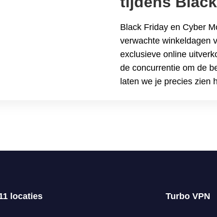
tijdens Blac
Monday met
Black Friday en Cyber M
verwachte winkeldagen va
exclusieve online uitver
de concurrentie om de bes
laten we je precies zien
deals te ontgrendelen,&h
besparingen tijdens Bla
VPN
11 locaties
Turbo VPN