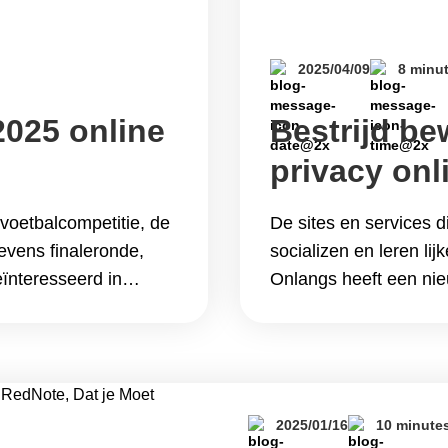
2025/04/09
8 minu
2025 online
Bestrijd b
privacy on
voetbalcompetitie, de
De sites en services 
tevens finaleronde,
socializen en leren lijk
ïnteresseerd in
Onlangs heeft een ni
visie niet missen! Wat
dat ShadowDragon, ee
ofessionele
openbaar beschikbare 
oogste niveau van de
Etsy, Reddit, Tinder e
e je de Eredivisie
massasurveillancepr
overheidsinstanties z
2025/01/16
10 minute
reading Bestrijd bewa