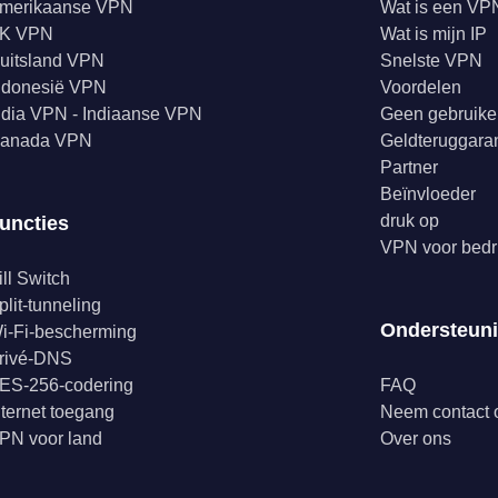
merikaanse VPN
Wat is een VP
K VPN
Wat is mijn IP
uitsland VPN
Snelste VPN
ndonesië VPN
Voordelen
ndia VPN - Indiaanse VPN
Geen gebruike
anada VPN
Geldteruggaran
Partner
Beïnvloeder
druk op
uncties
VPN voor bedr
ill Switch
plit-tunneling
Ondersteun
i-Fi-bescherming
rivé-DNS
ES-256-codering
FAQ
nternet toegang
Neem contact 
PN voor land
Over ons