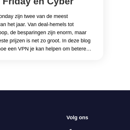
k Friday en Cyber
 een VPN
onday zijn twee van de meest
n het jaar. Van deal-hemels tot
koop, de besparingen zijn enorm, maar
te prijzen is net zo groot. In deze blog
 hoe een VPN je kan helpen om betere
ellip; Continue reading Maximaliseer je
ck Friday en Cyber Monday met een
Volg ons