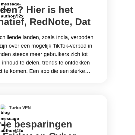
den? Hier is het
natief, RedNote, Dat
nen
chillende landen, zoals India, verboden
zijn over een mogelijk TikTok-verbod in
den steeds meer gebruikers zich tot
 inhoud te delen, trends te ontdekken
t te komen. Een app die een sterke
doormaakt is&hellip; Continue reading
het Hottest Alternatief, RedNote, Dat je
s
Turbo VPN
 je besparingen