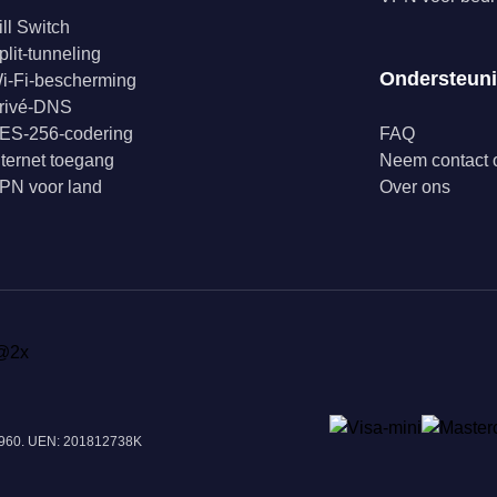
ill Switch
plit-tunneling
Ondersteun
i-Fi-bescherming
rivé-DNS
ES-256-codering
FAQ
nternet toegang
Neem contact 
PN voor land
Over ons
18960. UEN: 201812738K