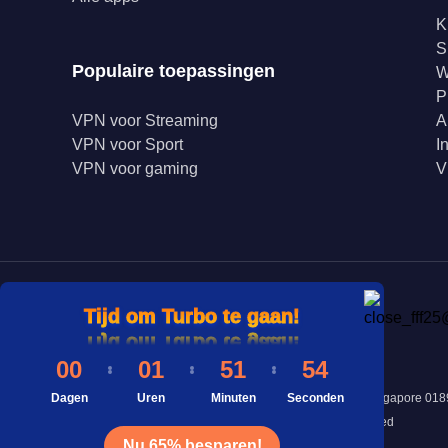
K
S
Populaire toepassingen
W
P
VPN voor Streaming
A
VPN voor Sport
I
VPN voor gaming
V
Tijd om Turbo te gaan!
Tijd om Turbo te gaan!
Tijd om Turbo te gaan!
00
01
51
54
Dagen
Adres: 8 Marina View #43-052A Asia Square Tower 1, Singapore 0
Uren
Minuten
Seconden
©Copyright 2025 INNOVATIVE CONNECTING PTE. Limited
Nu 65% besparen!