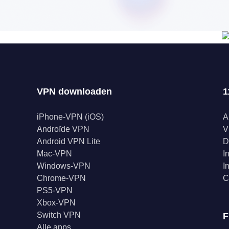
VPN downloaden
1
iPhone-VPN (iOS)
A
Androïde VPN
V
Android VPN Lite
D
Mac-VPN
I
Windows-VPN
I
Chrome-VPN
C
PS5-VPN
Xbox-VPN
Switch VPN
F
Alle apps