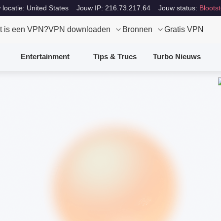
locatie: United States
Jouw IP: 216.73.217.64
Jouw status:
Blootst
t is een VPN?
VPN downloaden
Bronnen
Gratis VPN
Entertainment
Tips & Trucs
Turbo Nieuws