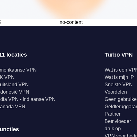
11 locaties
Turbo VPN
merikaanse VPN
Wat is een VP
K VPN
Wat is mijn IP
uitsland VPN
Snelste VPN
ndonesië VPN
Voordelen
ndia VPN - Indiaanse VPN
Geen gebruike
anada VPN
Geldteruggaran
Partner
Beïnvloeder
druk op
uncties
VPN voor bedr