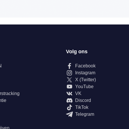
Volg ons
N
Facebook
Instagram
X (Twitter)
YouTube
rstracking
VK
tie
Discord
TikTok
Telegram
ijven