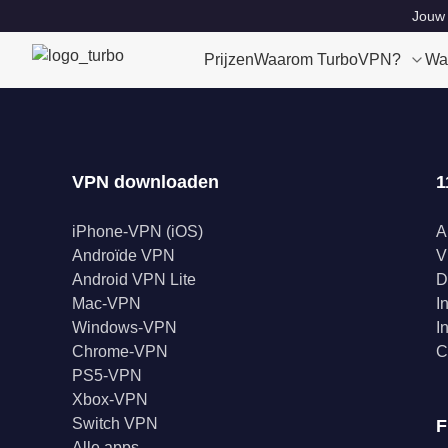
Jouw 
Prijzen
Waarom TurboVPN?
Wa
VPN downloaden
1
iPhone-VPN (iOS)
A
Androïde VPN
V
Android VPN Lite
D
Mac-VPN
I
Windows-VPN
I
Chrome-VPN
C
PS5-VPN
Xbox-VPN
Switch VPN
F
Alle apps