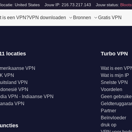
locatie: United States
Jouw IP: 216.73.217.143
Jouw status:
Bloots
t is een VPN?
VPN downloaden
Bronnen
Gratis VPN
11 locaties
Turbo VPN
merikaanse VPN
Wat is een VP
K VPN
Wat is mijn IP
uitsland VPN
Snelste VPN
ndonesië VPN
Voordelen
ndia VPN - Indiaanse VPN
Geen gebruike
anada VPN
Geldteruggaran
Partner
Beïnvloeder
druk op
uncties
VPN voor bedr