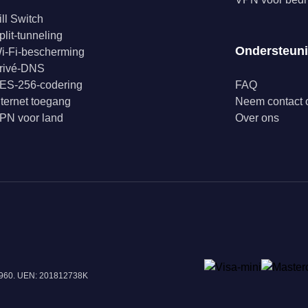
ill Switch
plit-tunneling
Ondersteun
i-Fi-bescherming
rivé-DNS
ES-256-codering
FAQ
nternet toegang
Neem contact 
PN voor land
Over ons
18960. UEN: 201812738K