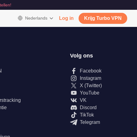
tellen!
Nederlands
Log in
Krijg Turbo VPN
Volg ons
N
Facebook
Instagram
X (Twitter)
YouTube
rstracking
VK
tie
Discord
TikTok
Telegram
ijven