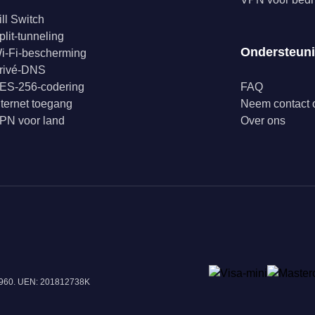
ill Switch
plit-tunneling
Ondersteun
i-Fi-bescherming
rivé-DNS
ES-256-codering
FAQ
nternet toegang
Neem contact 
PN voor land
Over ons
18960. UEN: 201812738K