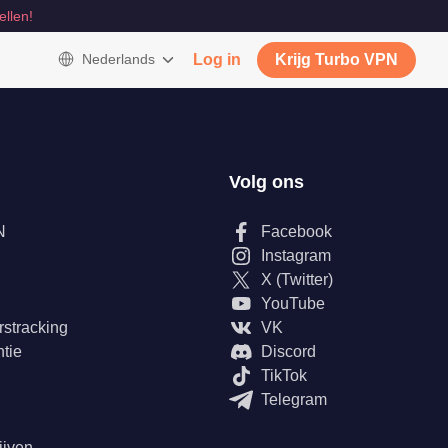
ellen!
Nederlands
Log in
Krijg Turbo VPN
Volg ons
N
Facebook
Instagram
X (Twitter)
YouTube
rstracking
VK
tie
Discord
TikTok
Telegram
ijven