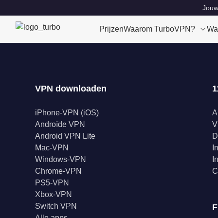
Jouw 
Prijzen
Waarom TurboVPN?
Wa
VPN downloaden
1
iPhone-VPN (iOS)
A
Androïde VPN
V
Android VPN Lite
D
Mac-VPN
I
Windows-VPN
I
Chrome-VPN
C
PS5-VPN
Xbox-VPN
Switch VPN
F
Alle apps