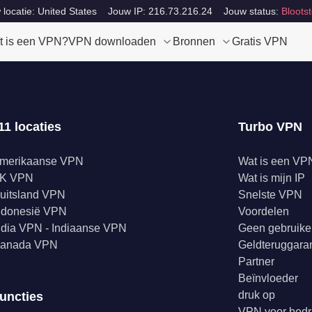
locatie: United States
Jouw IP: 216.73.216.24
Jouw status:
Blootst
t is een VPN?
VPN downloaden
Bronnen
Gratis VPN
11 locaties
Turbo VPN
merikaanse VPN
Wat is een VP
K VPN
Wat is mijn IP
uitsland VPN
Snelste VPN
ndonesië VPN
Voordelen
ndia VPN - Indiaanse VPN
Geen gebruike
anada VPN
Geldteruggaran
Partner
Beïnvloeder
druk op
uncties
VPN voor bedr