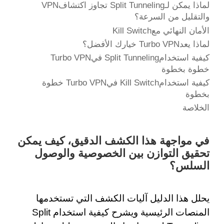
لماذا يمكن لـSplit Tunneling تجاوز اكتشافVPN
والتقليل من السرعة؟
الأمان النهائي معKill Switch
لماذا يعدTurbo VPN خيارك الأفضل؟
كيفية استخدامSplit Tunneling فيTurbo VPN
خطوة بخطوة
كيفية استخدامKill Switch فيTurbo VPN خطوة
بخطوة
الخلاصة
في مواجهة هذا الكشف الدقيق، كيف يمكن
تحقيق التوازن بين الخصوصية والوصول
السلس؟
يحلل هذا الدليل آليات الكشف التي تستخدمها
المنصات الرئيسية ويشرح كيفية استخدام Split