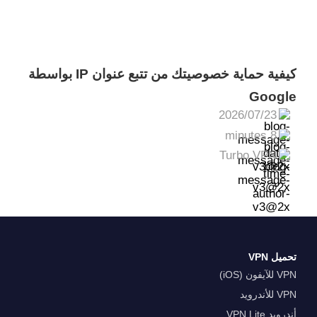
كيفية حماية خصوصيتك من تتبع عنوان IP بواسطة
Google
2026/07/23
8 minutes
Turbo VPN
تحميل VPN
VPN للآيفون (iOS)
VPN للأندرويد
أندرويد VPN Lite