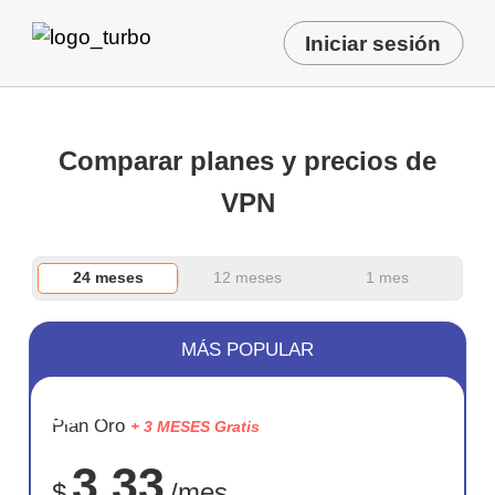
Iniciar sesión
Comparar planes y precios de
VPN
24 meses
12 meses
1 mes
MÁS POPULAR
AHORR
Plan Oro
+ 3 MESES Gratis
72%
3.33
$
/mes