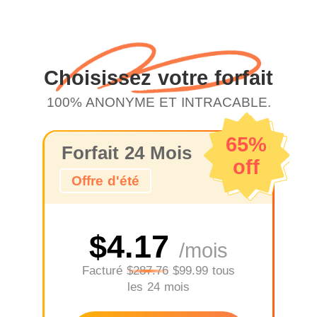
Choisissez votre forfait
100% ANONYME ET INTRACABLE.
65%
Forfait 24 Mois
off
Offre d'été
$4.17
/mois
Facturé
$287.76
$99.99 tous
les 24 mois