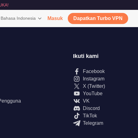
UKA!
Bahasa Indonesia
Masuk
Dapatkan Turbo VPN
Ikuti kami
Facebook
Instagram
X (Twitter)
YouTube
 Pengguna
VK
Discord
TikTok
Telegram