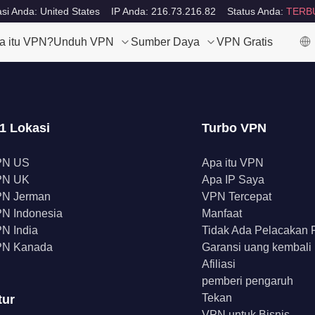
si Anda: United States
IP Anda: 216.73.216.82
Status Anda:
TERB
a itu VPN?
Unduh VPN
Sumber Daya
VPN Gratis
1 Lokasi
Turbo VPN
PN US
Apa itu VPN
PN UK
Apa IP Saya
N Jerman
VPN Tercepat
N Indonesia
Manfaat
N India
Tidak Ada Pelacakan
N Kanada
Garansi uang kembali
Afiliasi
pemberi pengaruh
Tekan
tur
VPN untuk Bisnis