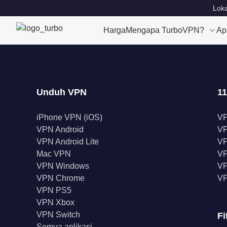
Loka
Harga
Mengapa TurboVPN?
Ap
Unduh VPN
11
iPhone VPN (iOS)
V
VPN Android
V
VPN Android Lite
VP
Mac VPN
VP
VPN Windows
VP
VPN Chrome
VP
VPN PS5
VPN Xbox
VPN Switch
Fi
Semua aplikasi