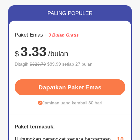
PALING POPULER
HEMAT
Paket Emas
+ 3 Bulan Gratis
72%
3.33
$
/bulan
Ditagih
$323.73
$89.99 setiap 27 bulan
Dapatkan Paket Emas
Jaminan uang kembali 30 hari
Paket termasuk:
10
Hubungkan perangkat secara bersamaan