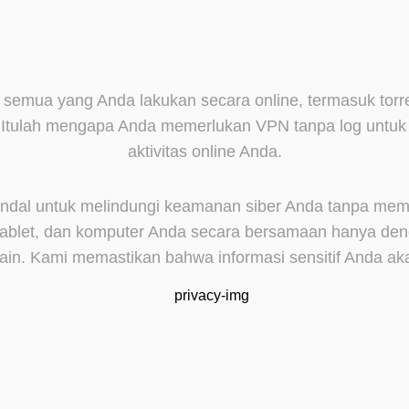
t semua yang Anda lakukan secara online, termasuk torren
P. Itulah mengapa Anda memerlukan VPN tanpa log untuk
aktivitas online Anda.
ndal untuk melindungi keamanan siber Anda tanpa mem
tablet, dan komputer Anda secara bersamaan hanya deng
lain. Kami memastikan bahwa informasi sensitif Anda ak