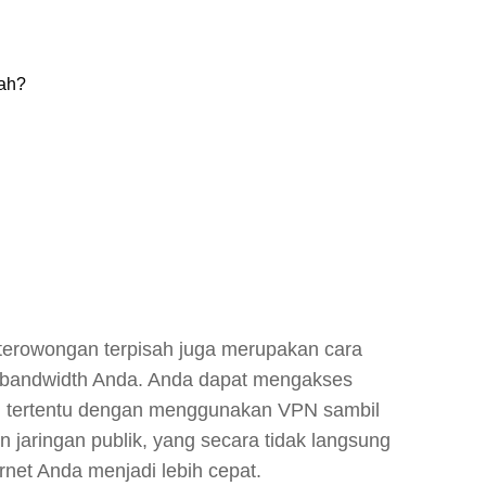
terowongan terpisah juga merupakan cara
bandwidth Anda. Anda dapat mengakses
ten tertentu dengan menggunakan VPN sambil
n jaringan publik, yang secara tidak langsung
net Anda menjadi lebih cepat.