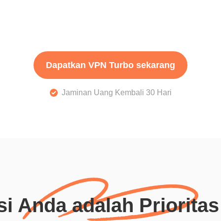
Dapatkan VPN Turbo sekarang
Jaminan Uang Kembali 30 Hari
si Anda adalah Priorita