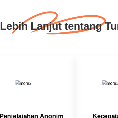
i Lebih Lanjut tentang T
Penjelajahan Anonim
Kecepat