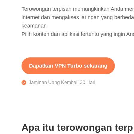
Terowongan terpisah memungkinkan Anda memb
internet dan mengakses jaringan yang berbeda
keamanan
Pilih konten dan aplikasi tertentu yang ingin An
Dapatkan VPN Turbo sekarang
Jaminan Uang Kembali 30 Hari
Apa itu terowongan ter