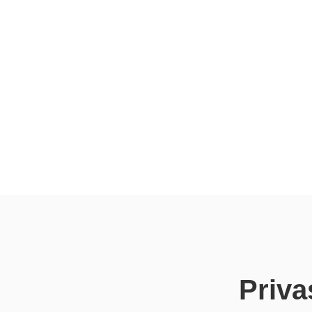
Priva