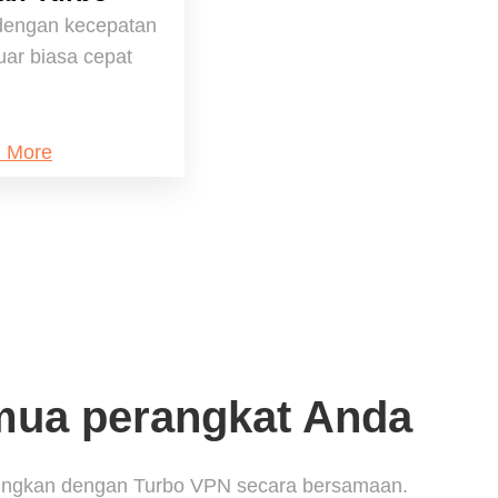
t dengan kecepatan
luar biasa cepat
n More
emua perangkat Anda
bungkan dengan Turbo VPN secara bersamaan.