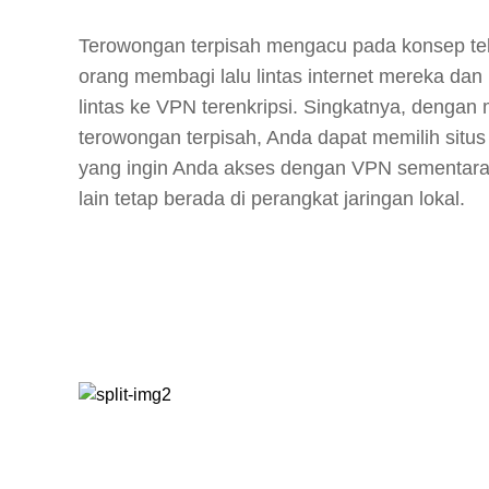
Terowongan terpisah mengacu pada konsep t
orang membagi lalu lintas internet mereka dan
lintas ke VPN terenkripsi. Singkatnya, deng
terowongan terpisah, Anda dapat memilih situs 
yang ingin Anda akses dengan VPN sementara l
lain tetap berada di perangkat jaringan lokal.