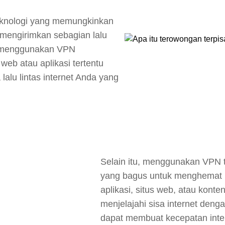
eknologi yang memungkinkan
 mengirimkan sebagian lalu
an menggunakan VPN
web atau aplikasi tertentu
alu lintas internet Anda yang
Selain itu, menggunakan VPN 
yang bagus untuk menghemat 
aplikasi, situs web, atau kon
menjelajahi sisa internet denga
dapat membuat kecepatan inter