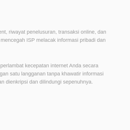
t, riwayat penelusuran, transaksi online, dan
 mencegah ISP melacak informasi pribadi dan
perlambat kecepatan internet Anda secara
an satu langganan tanpa khawatir informasi
an dienkripsi dan dilindungi sepenuhnya.