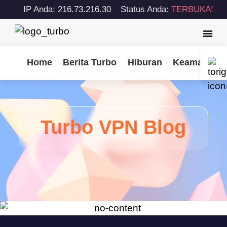
IP Anda: 216.73.216.30
Status Anda:
TERBUKA!
Home
Berita Turbo
Hiburan
Keamanan S
Turbo VPN Blog