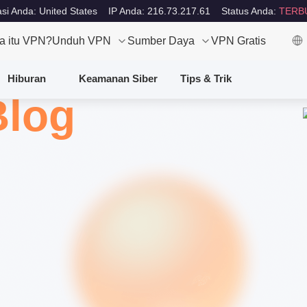
si Anda: United States
IP Anda: 216.73.217.61
Status Anda:
TERB
a itu VPN?
Unduh VPN
Sumber Daya
VPN Gratis
Hiburan
Keamanan Siber
Tips & Trik
Blog