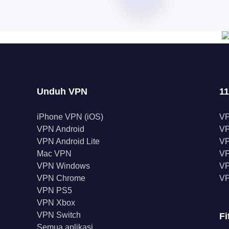
Unduh VPN
11
iPhone VPN (iOS)
V
VPN Android
V
VPN Android Lite
VP
Mac VPN
VP
VPN Windows
VP
VPN Chrome
VP
VPN PS5
VPN Xbox
VPN Switch
Fi
Semua aplikasi