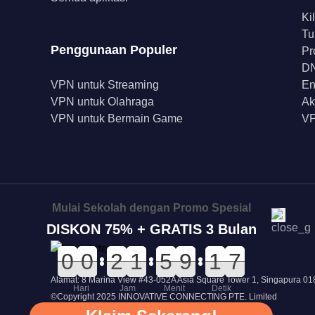
Ki
Tu
Penggunaan Populer
Pr
DN
VPN untuk Streaming
En
VPN untuk Olahraga
Ak
VPN untuk Bermain Game
VP
Mulai Sekolah dengan Promo Spesial
DISKON 75% + GRATIS 3 Bulan
0
0
0
0
0
0
0
0
0
0
2
2
0
0
1
1
0
0
5
5
0
0
9
9
2
2
1
1
7
6
7
Alamat: 8 Marina View #43-052A Asia Square Tower 1, Singapura 0
Hari
Jam
Menit
Detik
©Copyright 2025 INNOVATIVE CONNECTING PTE. Limited