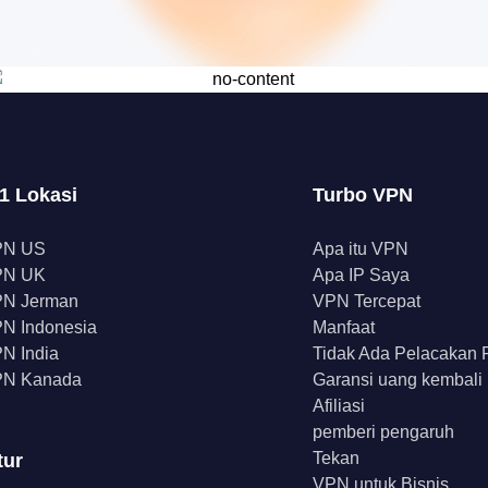
1 Lokasi
Turbo VPN
PN US
Apa itu VPN
PN UK
Apa IP Saya
N Jerman
VPN Tercepat
N Indonesia
Manfaat
N India
Tidak Ada Pelacakan
N Kanada
Garansi uang kembali
Afiliasi
pemberi pengaruh
Tekan
tur
VPN untuk Bisnis