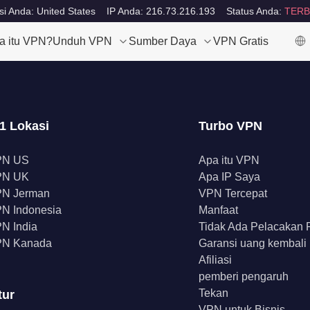
si Anda: United States
IP Anda: 216.73.216.193
Status Anda:
TERB
a itu VPN?
Unduh VPN
Sumber Daya
VPN Gratis
1 Lokasi
Turbo VPN
PN US
Apa itu VPN
PN UK
Apa IP Saya
N Jerman
VPN Tercepat
N Indonesia
Manfaat
N India
Tidak Ada Pelacakan
N Kanada
Garansi uang kembali
Afiliasi
pemberi pengaruh
Tekan
tur
VPN untuk Bisnis