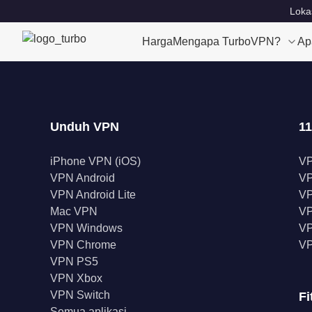
Loka
Harga
Mengapa TurboVPN?
Ap
Unduh VPN
11
iPhone VPN (iOS)
V
VPN Android
V
VPN Android Lite
VP
Mac VPN
VP
VPN Windows
VP
VPN Chrome
VP
VPN PS5
VPN Xbox
VPN Switch
Fi
Semua aplikasi