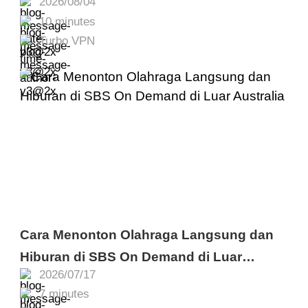
2026/08/04
Mengatasinya
10 minutes
Turbo VPN
Cara Menonton Olahraga Langsung dan
Hiburan di SBS On Demand di Luar
2026/07/17
Australia
7 minutes