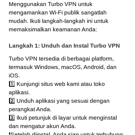
Menggunakan Turbo VPN untuk
mengamankan Wi-Fi publik sangatlah
mudah. Ikuti langkah-langkah ini untuk
memaksimalkan keamanan Anda:
Langkah 1: Unduh dan Instal Turbo VPN
Turbo VPN tersedia di berbagai platform,
termasuk
Windows
,
macOS
,
Android
,
dan
iOS
.
1️⃣ Kunjungi
situs web
kami atau toko
aplikasi.
2️⃣ Unduh aplikasi yang sesuai dengan
perangkat Anda.
3️⃣ Ikuti petunjuk di layar untuk menginstal
dan mengatur akun Anda.
❗️Setelah diinstal, Anda siap untuk terhubung