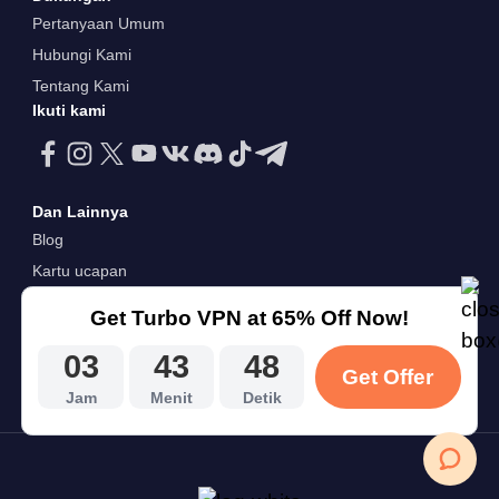
Pertanyaan Umum
Hubungi Kami
Tentang Kami
Ikuti kami
Dan Lainnya
Blog
Kartu ucapan
Preferensi Kuki
Get Turbo VPN at 65% Off Now!
Kebijakan Pribadi
03
43
47
Ketentuan Layanan
Get Offer
Jam
Menit
Detik