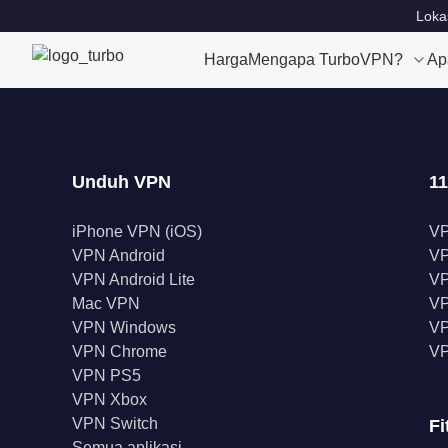
Loka
Harga
Mengapa TurboVPN?
Ap
Unduh VPN
11
iPhone VPN (iOS)
V
VPN Android
V
VPN Android Lite
VP
Mac VPN
VP
VPN Windows
VP
VPN Chrome
VP
VPN PS5
VPN Xbox
VPN Switch
Fi
Semua aplikasi