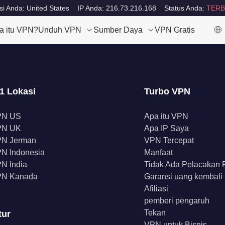
si Anda: United States
IP Anda: 216.73.216.168
Status Anda:
TERB
a itu VPN?
Unduh VPN
Sumber Daya
VPN Gratis
1 Lokasi
Turbo VPN
PN US
Apa itu VPN
PN UK
Apa IP Saya
N Jerman
VPN Tercepat
N Indonesia
Manfaat
N India
Tidak Ada Pelacakan
N Kanada
Garansi uang kembali
Afiliasi
pemberi pengaruh
Tekan
tur
VPN untuk Bisnis