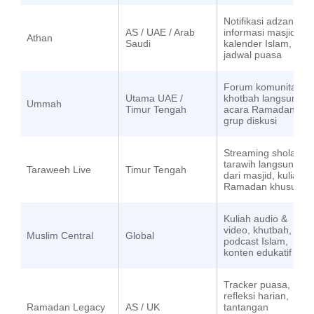
Notifikasi adzan,
AS / UAE / Arab
informasi masjid,
Athan
Saudi
kalender Islam,
jadwal puasa
Forum komunitas,
Utama UAE /
khotbah langsung,
Ummah
Timur Tengah
acara Ramadan,
grup diskusi
Streaming sholat
tarawih langsung
Taraweeh Live
Timur Tengah
dari masjid, kuliah
Ramadan khusus
Kuliah audio &
video, khutbah,
Muslim Central
Global
podcast Islam,
konten edukatif
Tracker puasa,
refleksi harian,
Ramadan Legacy
AS / UK
tantangan