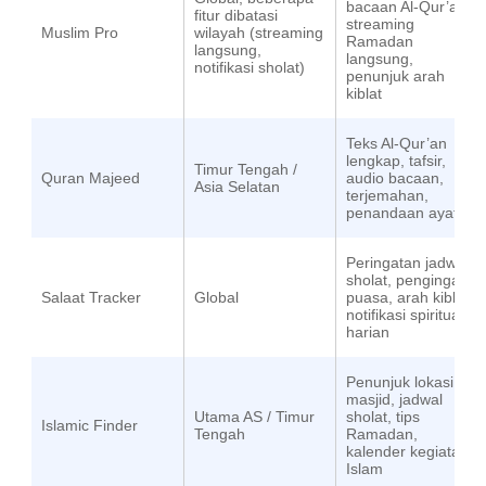
bacaan Al-Qur’an,
fitur dibatasi
streaming
Muslim Pro
wilayah (streaming
Ramadan
langsung,
langsung,
notifikasi sholat)
penunjuk arah
kiblat
Teks Al-Qur’an
lengkap, tafsir,
Timur Tengah /
Quran Majeed
audio bacaan,
Asia Selatan
terjemahan,
penandaan ayat
Peringatan jadwal
sholat, pengingat
Salaat Tracker
Global
puasa, arah kiblat,
notifikasi spiritual
harian
Penunjuk lokasi
masjid, jadwal
Utama AS / Timur
sholat, tips
Islamic Finder
Tengah
Ramadan,
kalender kegiatan
Islam