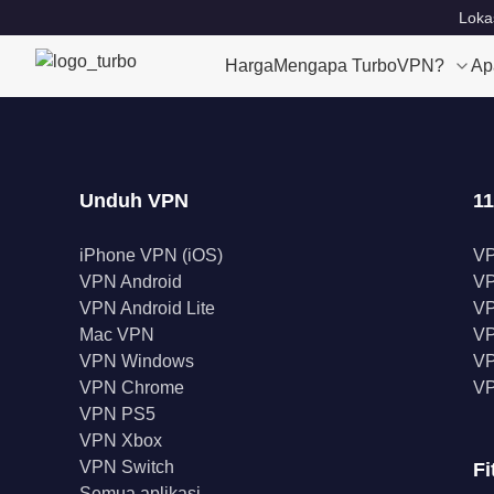
Loka
Harga
Mengapa TurboVPN?
Ap
Unduh VPN
11
iPhone VPN (iOS)
V
VPN Android
V
VPN Android Lite
VP
Mac VPN
VP
VPN Windows
VP
VPN Chrome
VP
VPN PS5
VPN Xbox
VPN Switch
Fi
Semua aplikasi