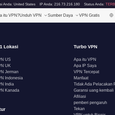
si Anda: United States
IP Anda: 216.73.216.180
Status Anda:
TERB
a itu VPN?
Unduh VPN
Sumber Daya
VPN Gratis
1 Lokasi
Turbo VPN
PN US
Apa itu VPN
PN UK
Apa IP Saya
N Jerman
VPN Tercepat
N Indonesia
Manfaat
N India
Tidak Ada Pelacakan
N Kanada
Garansi uang kembali
Afiliasi
pemberi pengaruh
Tekan
tur
VPN untuk Bisnis