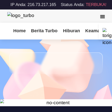
IP Anda: 216.73.217.165
Status Anda:
TERBUKA!
Home
Berita Turbo
Hiburan
Keamanan S