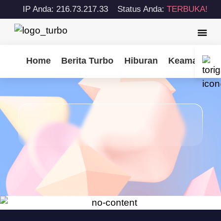
IP Anda: 216.73.217.33
Status Anda:
TERBUKA!
Home
Berita Turbo
Hiburan
Keamanan S