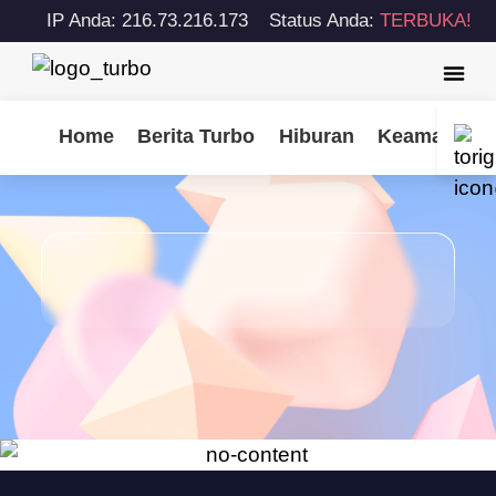
IP Anda: 216.73.216.173
Status Anda:
TERBUKA!
Home
Berita Turbo
Hiburan
Keamanan S