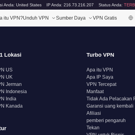
si Anda: United States
IP Anda: 216.73.216.207
Status Anda:
TERB
a itu VPN?
Unduh VPN
Sumber Daya
VPN Gratis
1 Lokasi
Turbo VPN
PN US
Apa itu VPN
PN UK
Apa IP Saya
N Jerman
VPN Tercepat
N Indonesia
Manfaat
N India
Tidak Ada Pelacakan
N Kanada
Garansi uang kembali
Afiliasi
pemberi pengaruh
Tekan
tur
VPN untuk Bisnis