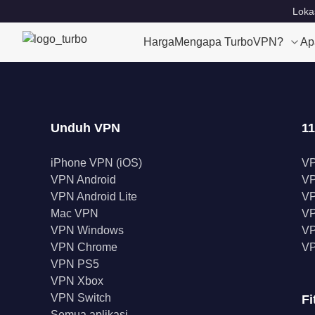
Loka
Harga
Mengapa TurboVPN?
Ap
Unduh VPN
11
iPhone VPN (iOS)
V
VPN Android
V
VPN Android Lite
VP
Mac VPN
VP
VPN Windows
VP
VPN Chrome
VP
VPN PS5
VPN Xbox
VPN Switch
Fi
Semua aplikasi