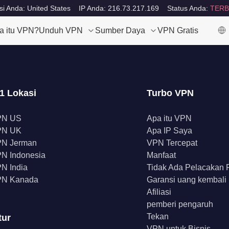
si Anda: United States
IP Anda: 216.73.217.169
Status Anda:
TERB
a itu VPN?
Unduh VPN
Sumber Daya
VPN Gratis
1 Lokasi
Turbo VPN
PN US
Apa itu VPN
PN UK
Apa IP Saya
N Jerman
VPN Tercepat
N Indonesia
Manfaat
N India
Tidak Ada Pelacakan
N Kanada
Garansi uang kembali
Afiliasi
pemberi pengaruh
Tekan
tur
VPN untuk Bisnis