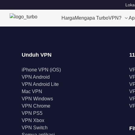
Loka
Harga
Mengapa TurboVPN?
Ap
Unduh VPN
11
iPhone VPN (iOS)
V
VPN Android
V
VPN Android Lite
VP
Mac VPN
VP
VPN Windows
VP
VPN Chrome
VP
VPN PS5
VPN Xbox
VPN Switch
Fi
Semua aplikasi