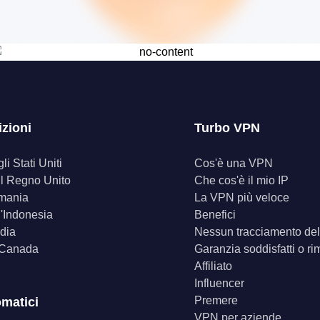
izioni
Turbo VPN
i Stati Uniti
Cos'è una VPN
il Regno Unito
Che cos'è il mio IP
mania
La VPN più veloce
'Indonesia
Benefici
dia
Nessun tracciamento dell
 Canada
Garanzia soddisfatti o ri
Affiliato
Influencer
Premere
omatici
VPN per aziende