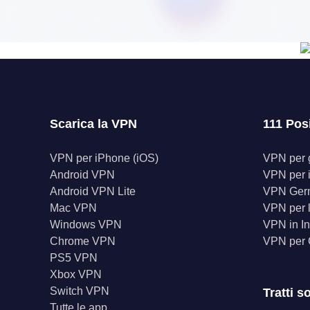
Scarica la VPN
111 Pos
VPN per iPhone (iOS)
VPN per gl
Android VPN
VPN per 
Android VPN Lite
VPN Ger
Mac VPN
VPN per l
Windows VPN
VPN in In
Chrome VPN
VPN per
PS5 VPN
Xbox VPN
Switch VPN
Tratti s
Tutte le app