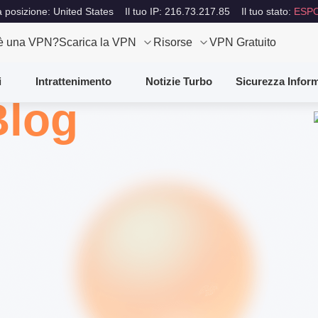
a posizione: United States
Il tuo IP: 216.73.217.85
Il tuo stato:
ESP
è una VPN?
Scarica la VPN
Risorse
VPN Gratuito
i
Intrattenimento
Notizie Turbo
Sicurezza Inform
Blog