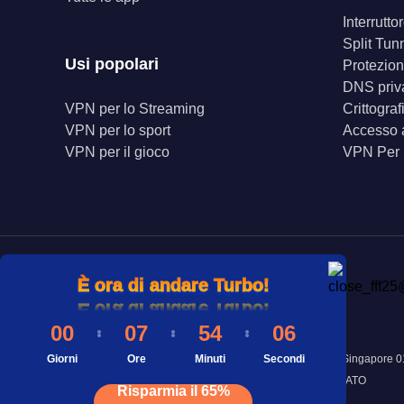
Interrutt
Split Tun
Usi popolari
Protezion
DNS priv
VPN per lo Streaming
Crittogra
VPN per lo sport
Accesso a
VPN per il gioco
VPN Per
È ora di andare Turbo!
È ora di andare Turbo!
È ora di andare Turbo!
00
07
54
06
Giorni
Indirizzo: 8 Marina View #43-052A Asia Square Tower 1, Singapor
Ore
Minuti
Secondi
©Copyright 2025 INNOVATIVE CONNECTING PTE. LIMITATO
Risparmia il 65%