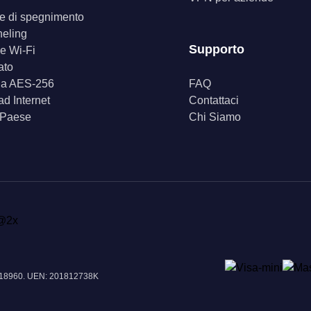
ore di spegnimento
neling
Supporto
e Wi-Fi
ato
fia AES-256
FAQ
d Internet
Contattaci
 Paese
Chi Siamo
e 018960. UEN: 201812738K