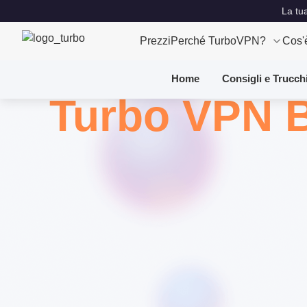
La tu
Prezzi
Perché TurboVPN?
Cos'
Home
Consigli e Trucch
Turbo VPN 