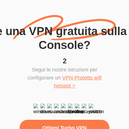
 una VPN gratuita sulla
Console?
2
Segui le nostre istruzioni per
configurare un
VPN-Protetto wifi
hotspot >
Ottieni Turbo VPN