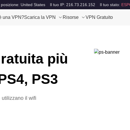
 posizione: United States
Il tuo IP: 216.73.216.152
Il tuo stato:
ESP
è una VPN?
Scarica la VPN
Risorse
VPN Gratuito
ratuita più
 PS4, PS3
tilizzano il wifi