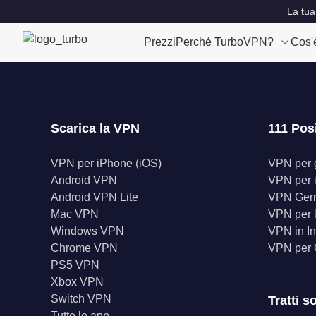
La tua
Prezzi
Perché TurboVPN?
Cos'
Scarica la VPN
111 Pos
VPN per iPhone (iOS)
VPN per gl
Android VPN
VPN per 
Android VPN Lite
VPN Ger
Mac VPN
VPN per l
Windows VPN
VPN in In
Chrome VPN
VPN per
PS5 VPN
Xbox VPN
Switch VPN
Tratti s
Tutte le app