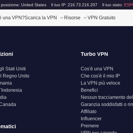
 posizione: United States
Il tuo IP: 216.73.216.207
Il tuo stato:
ESP
è una VPN?
Scarica la VPN
Risorse
VPN Gratuito
izioni
Turbo VPN
i Stati Uniti
Cos'è una VPN
il Regno Unito
Che cos'è il mio IP
mania
La VPN più veloce
'Indonesia
Benefici
dia
Nessun tracciamento dell
 Canada
Garanzia soddisfatti o ri
Affiliato
Influencer
Premere
omatici
VPN per aziende