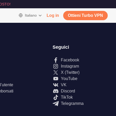
OSTO!
Italiano
Log in
Ottieni Turbo VPN
Seguici
Facebook
Instagram
X (Twitter)
YouTube
'utente
VK
mborsati
Discord
TikTok
Telegramma