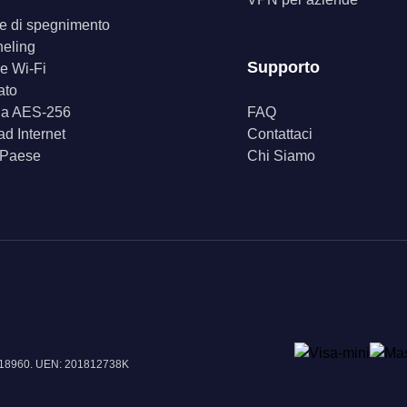
ore di spegnimento
neling
Supporto
e Wi-Fi
ato
fia AES-256
FAQ
d Internet
Contattaci
 Paese
Chi Siamo
e 018960. UEN: 201812738K