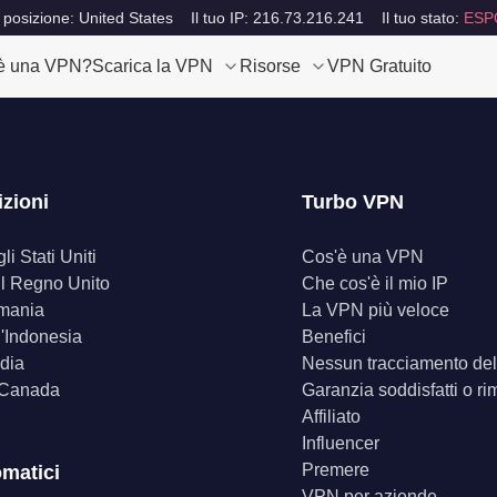
 posizione: United States
Il tuo IP: 216.73.216.241
Il tuo stato:
ESP
è una VPN?
Scarica la VPN
Risorse
VPN Gratuito
izioni
Turbo VPN
i Stati Uniti
Cos'è una VPN
il Regno Unito
Che cos'è il mio IP
mania
La VPN più veloce
'Indonesia
Benefici
dia
Nessun tracciamento dell
 Canada
Garanzia soddisfatti o ri
Affiliato
Influencer
Premere
omatici
VPN per aziende