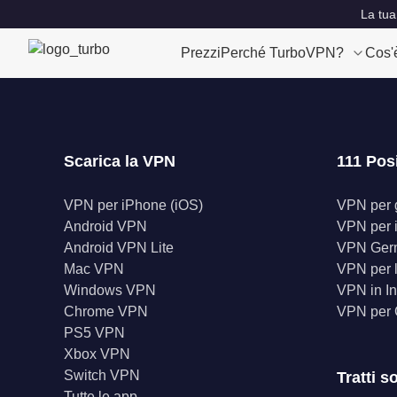
La tua
Prezzi
Perché TurboVPN?
Cos'
Scarica la VPN
111 Pos
VPN per iPhone (iOS)
VPN per gl
Android VPN
VPN per 
Android VPN Lite
VPN Ger
Mac VPN
VPN per l
Windows VPN
VPN in In
Chrome VPN
VPN per
PS5 VPN
Xbox VPN
Switch VPN
Tratti s
Tutte le app