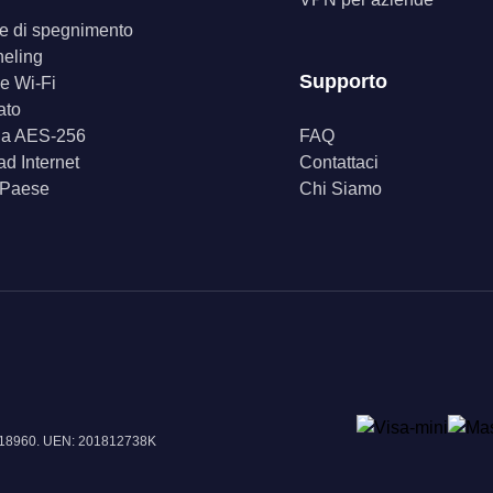
ore di spegnimento
neling
Supporto
e Wi-Fi
ato
fia AES-256
FAQ
d Internet
Contattaci
 Paese
Chi Siamo
e 018960. UEN: 201812738K