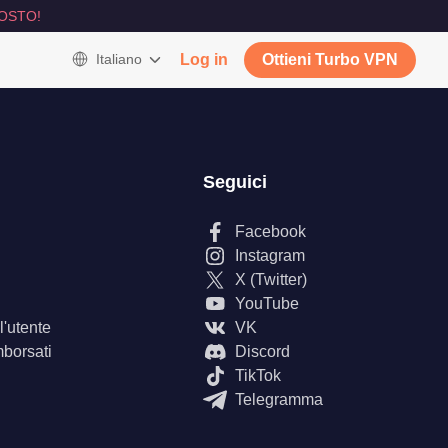
OSTO!
Italiano
Log in
Ottieni Turbo VPN
Seguici
Facebook
Instagram
X (Twitter)
YouTube
'utente
VK
mborsati
Discord
TikTok
Telegramma