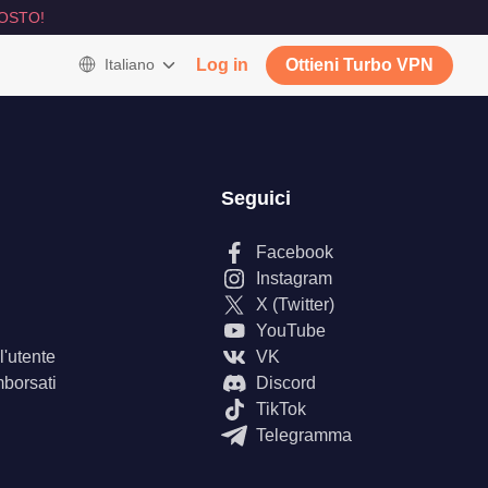
OSTO!
Italiano
Log in
Ottieni Turbo VPN
Seguici
Facebook
Instagram
X (Twitter)
YouTube
'utente
VK
mborsati
Discord
TikTok
Telegramma