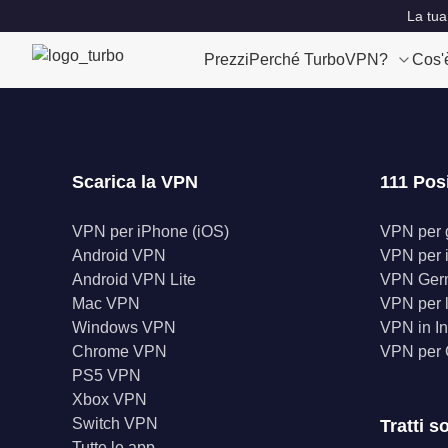
La tua
Prezzi
Perché TurboVPN?
Cos'
Scarica la VPN
111 Pos
VPN per iPhone (iOS)
VPN per gl
Android VPN
VPN per 
Android VPN Lite
VPN Ger
Mac VPN
VPN per l
Windows VPN
VPN in In
Chrome VPN
VPN per
PS5 VPN
Xbox VPN
Switch VPN
Tratti s
Tutte le app