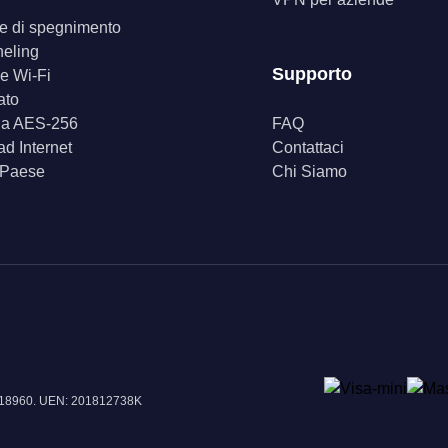
ore di spegnimento
neling
Supporto
e Wi-Fi
ato
fia AES-256
FAQ
d Internet
Contattaci
 Paese
Chi Siamo
e 018960. UEN: 201812738K