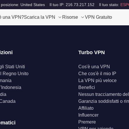
 posizione: United States
Il tuo IP: 216.73.217.152
Il tuo stato:
ESP
è una VPN?
Scarica la VPN
Risorse
VPN Gratuito
izioni
Turbo VPN
i Stati Uniti
Cos'è una VPN
il Regno Unito
Che cos'è il mio IP
mania
La VPN più veloce
'Indonesia
Benefici
dia
Nessun tracciamento dell
 Canada
Garanzia soddisfatti o ri
Affiliato
Influencer
Premere
omatici
VPN per aziende