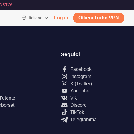
OSTO!
Italiano
Log in
Ottieni Turbo VPN
Seguici
Facebook
Instagram
X (Twitter)
YouTube
'utente
VK
mborsati
Discord
TikTok
Telegramma