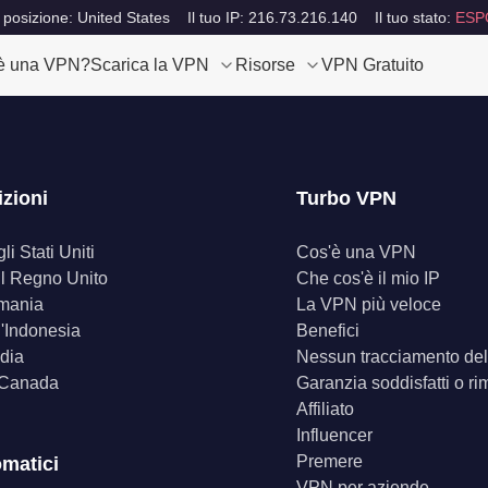
 posizione: United States
Il tuo IP: 216.73.216.140
Il tuo stato:
ESP
è una VPN?
Scarica la VPN
Risorse
VPN Gratuito
izioni
Turbo VPN
i Stati Uniti
Cos'è una VPN
il Regno Unito
Che cos'è il mio IP
mania
La VPN più veloce
'Indonesia
Benefici
dia
Nessun tracciamento dell
 Canada
Garanzia soddisfatti o ri
Affiliato
Influencer
Premere
omatici
VPN per aziende