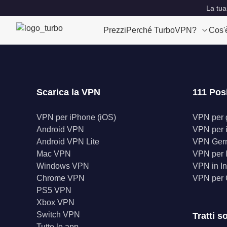
La tua
Prezzi
Perché TurboVPN?
Cos'
Scarica la VPN
111 Pos
VPN per iPhone (iOS)
VPN per gl
Android VPN
VPN per 
Android VPN Lite
VPN Ger
Mac VPN
VPN per l
Windows VPN
VPN in In
Chrome VPN
VPN per
PS5 VPN
Xbox VPN
Switch VPN
Tratti s
Tutte le app