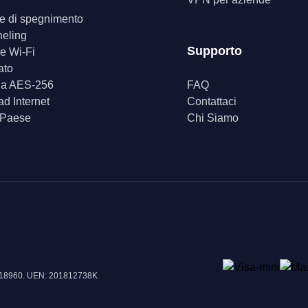
ore di spegnimento
neling
Supporto
e Wi-Fi
ato
fia AES-256
FAQ
d Internet
Contattaci
 Paese
Chi Siamo
e 018960. UEN: 201812738K