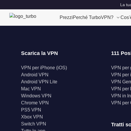
La tu
Prezzi
Perché TurboVPN?
Cos'
Scarica la VPN
111 Pos
VPN per iPhone (iOS)
VPN per gl
Android VPN
VPN per 
Android VPN Lite
VPN Ger
Mac VPN
VPN per l
Windows VPN
VPN in In
Chrome VPN
VPN per
PS5 VPN
Xbox VPN
Switch VPN
Tratti s
Tutte le app