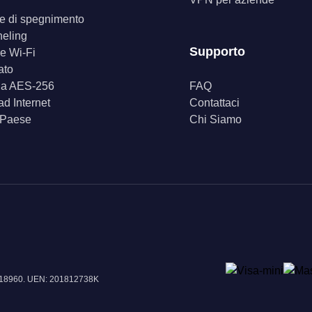
ore di spegnimento
neling
Supporto
e Wi-Fi
ato
fia AES-256
FAQ
d Internet
Contattaci
 Paese
Chi Siamo
e 018960. UEN: 201812738K