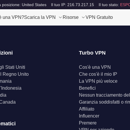
a posizione: United States
Il tuo IP: 216.73.217.15
Il tuo stato:
ESP
è una VPN?
Scarica la VPN
Risorse
VPN Gratuito
izioni
Turbo VPN
i Stati Uniti
Cos'è una VPN
il Regno Unito
Che cos'è il mio IP
mania
La VPN più veloce
'Indonesia
Benefici
dia
Nessun tracciamento dell
 Canada
Garanzia soddisfatti o ri
Affiliato
Influencer
Premere
omatici
VPN per aziende