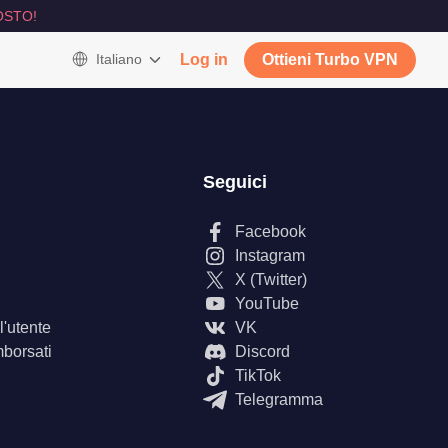
OSTO!
Italiano
Log in
Ottieni Turbo VPN
Seguici
Facebook
Instagram
X (Twitter)
YouTube
'utente
VK
mborsati
Discord
TikTok
Telegramma