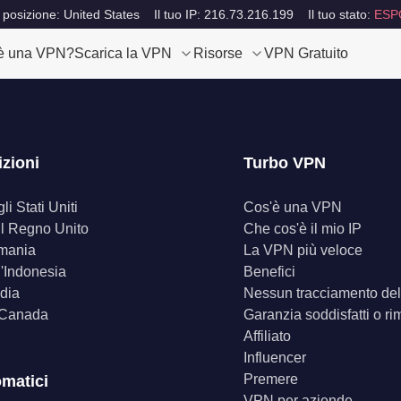
 posizione: United States
Il tuo IP: 216.73.216.199
Il tuo stato:
ESP
è una VPN?
Scarica la VPN
Risorse
VPN Gratuito
izioni
Turbo VPN
i Stati Uniti
Cos'è una VPN
il Regno Unito
Che cos'è il mio IP
mania
La VPN più veloce
'Indonesia
Benefici
dia
Nessun tracciamento dell
 Canada
Garanzia soddisfatti o ri
Affiliato
Influencer
Premere
omatici
VPN per aziende