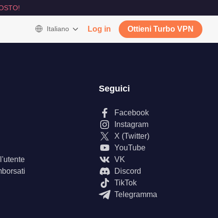
OSTO!
Italiano
Log in
Ottieni Turbo VPN
Seguici
Facebook
Instagram
X (Twitter)
YouTube
'utente
VK
mborsati
Discord
TikTok
Telegramma