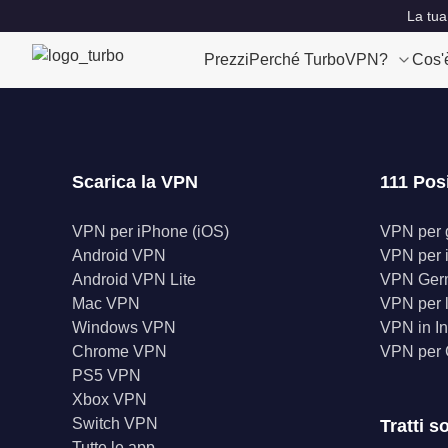
La tua
Prezzi
Perché TurboVPN?
Cos'
Scarica la VPN
111 Pos
VPN per iPhone (iOS)
VPN per gl
Android VPN
VPN per 
Android VPN Lite
VPN Ger
Mac VPN
VPN per l
Windows VPN
VPN in In
Chrome VPN
VPN per
PS5 VPN
Xbox VPN
Switch VPN
Tratti s
Tutte le app