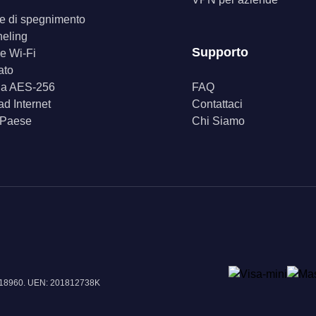
ore di spegnimento
neling
Supporto
e Wi-Fi
ato
fia AES-256
FAQ
d Internet
Contattaci
 Paese
Chi Siamo
e 018960. UEN: 201812738K