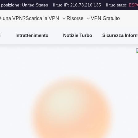
 posizione: United States
Il tuo IP: 216.73.216.135
Il tuo stato:
ESP
è una VPN?
Scarica la VPN
Risorse
VPN Gratuito
i
Intrattenimento
Notizie Turbo
Sicurezza Inform