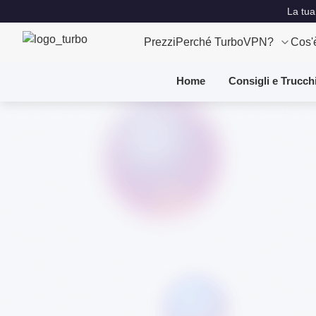
La tua
Prezzi
Perché TurboVPN?
Cos'
Home
Consigli e Trucch