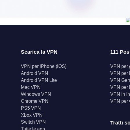
Scarica la VPN
111 Pos
VPN per iPhone (iOS)
VPN per gl
Android VPN
VPN per 
Android VPN Lite
VPN Ger
Mac VPN
VPN per l
Windows VPN
VPN in In
Chrome VPN
VPN per
PS5 VPN
Xbox VPN
Switch VPN
Tratti s
Tutte le app