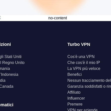
izioni
Turbo VPN
i Stati Uniti
Cos'è una VPN
il Regno Unito
Che cos'è il mio IP
mania
La VPN più veloce
'Indonesia
Benefici
dia
Nessun tracciamento dell
 Canada
Garanzia soddisfatti o ri
Affiliato
Influencer
Premere
omatici
VPN per aziende