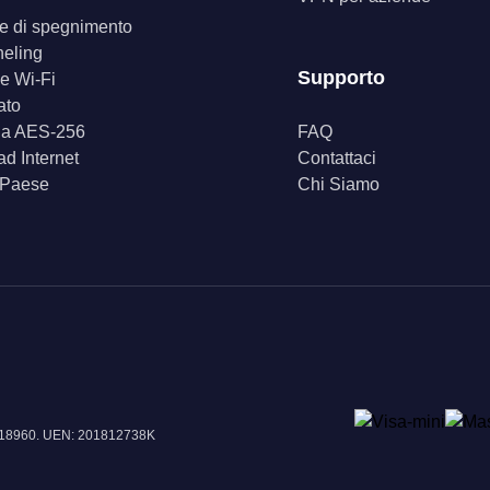
ore di spegnimento
neling
Supporto
e Wi-Fi
ato
fia AES-256
FAQ
d Internet
Contattaci
 Paese
Chi Siamo
e 018960. UEN: 201812738K