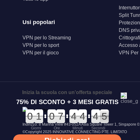
Interrutt
Split Tun
Usi popolari
Protezion
DNS priv
VPN per lo Streaming
Crittogra
VPN per lo sport
Accesso a
VPN per il gioco
VPN Per
Inizia la scuola con un'offerta speciale
75% DI SCONTO + 3 MESI GRATIS
0
0
0
0
0
0
1
1
0
0
0
0
0
0
7
7
0
0
4
4
0
0
4
4
5
5
4
4
5
4
4
Indirizzo: 8 Marina View #43-052A Asia Square Tower 1, Singapor
Giorni
Ore
Minuti
Secondi
©Copyright 2025 INNOVATIVE CONNECTING PTE. LIMITATO