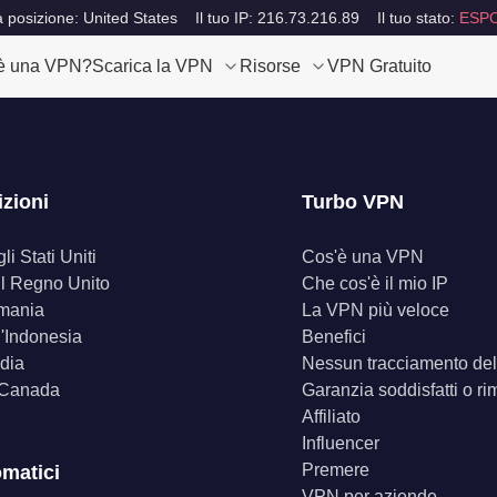
a posizione: United States
Il tuo IP: 216.73.216.89
Il tuo stato:
ESP
è una VPN?
Scarica la VPN
Risorse
VPN Gratuito
izioni
Turbo VPN
i Stati Uniti
Cos'è una VPN
il Regno Unito
Che cos'è il mio IP
mania
La VPN più veloce
'Indonesia
Benefici
dia
Nessun tracciamento dell
 Canada
Garanzia soddisfatti o ri
Affiliato
Influencer
Premere
omatici
VPN per aziende