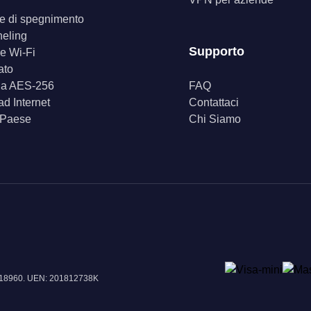
ore di spegnimento
neling
Supporto
e Wi-Fi
ato
fia AES-256
FAQ
d Internet
Contattaci
 Paese
Chi Siamo
e 018960. UEN: 201812738K