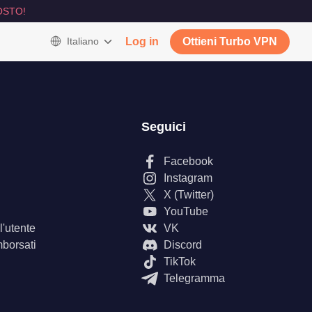
OSTO!
Italiano
Log in
Ottieni Turbo VPN
Seguici
Facebook
Instagram
X (Twitter)
YouTube
'utente
VK
mborsati
Discord
TikTok
Telegramma