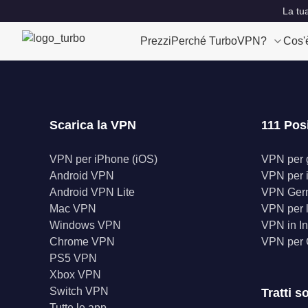
La tu
Prezzi
Perché TurboVPN?
Cos'
Scarica la VPN
111 Pos
VPN per iPhone (iOS)
VPN per gl
Android VPN
VPN per 
Android VPN Lite
VPN Ger
Mac VPN
VPN per l
Windows VPN
VPN in In
Chrome VPN
VPN per
PS5 VPN
Xbox VPN
Switch VPN
Tratti s
Tutte le app