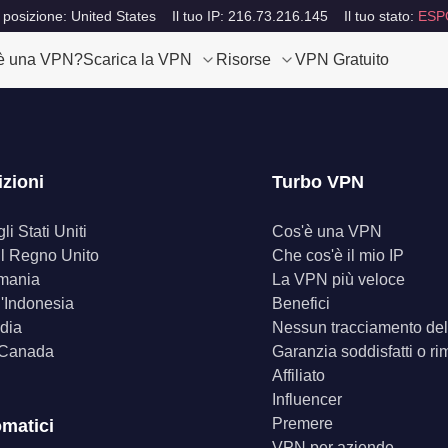
 posizione: United States
Il tuo IP: 216.73.216.145
Il tuo stato:
ESP
è una VPN?
Scarica la VPN
Risorse
VPN Gratuito
izioni
Turbo VPN
i Stati Uniti
Cos'è una VPN
il Regno Unito
Che cos'è il mio IP
mania
La VPN più veloce
'Indonesia
Benefici
dia
Nessun tracciamento dell
 Canada
Garanzia soddisfatti o ri
Affiliato
Influencer
Premere
omatici
VPN per aziende