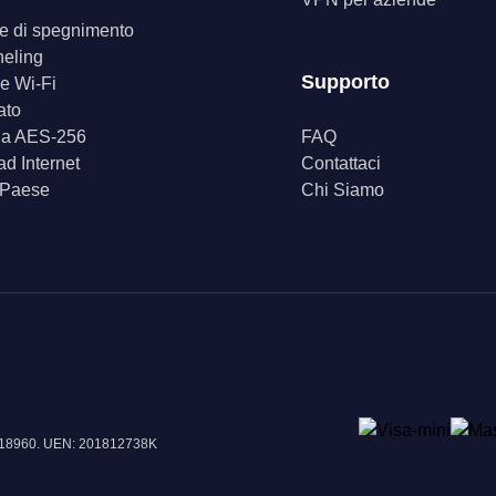
ore di spegnimento
neling
Supporto
e Wi-Fi
ato
fia AES-256
FAQ
d Internet
Contattaci
 Paese
Chi Siamo
e 018960. UEN: 201812738K