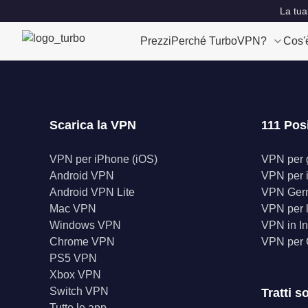
La tua
Prezzi
Perché TurboVPN?
Cos'
Scarica la VPN
111 Pos
VPN per iPhone (iOS)
VPN per gl
Android VPN
VPN per 
Android VPN Lite
VPN Ger
Mac VPN
VPN per l
Windows VPN
VPN in In
Chrome VPN
VPN per
PS5 VPN
Xbox VPN
Switch VPN
Tratti s
Tutte le app