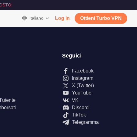
OSTO!
Italiano
Log in
Ottieni Turbo VPN
Seguici
Facebook
Instagram
X (Twitter)
YouTube
'utente
VK
mborsati
Discord
TikTok
Telegramma