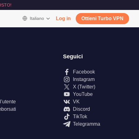
OSTO!
Italiano
Log in
Ottieni Turbo VPN
Seguici
Facebook
Instagram
X (Twitter)
YouTube
'utente
VK
mborsati
Discord
TikTok
Telegramma