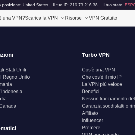
a posizione: United States
Il tuo IP: 216.73.216.38
Il tuo stato:
ESP
è una VPN?
Scarica la VPN
Risorse
VPN Gratuito
izioni
Turbo VPN
i Stati Uniti
Cos'è una VPN
il Regno Unito
Che cos'è il mio IP
mania
La VPN più veloce
'Indonesia
Benefici
dia
Nessun tracciamento dell
 Canada
Garanzia soddisfatti o ri
Affiliato
Influencer
Premere
omatici
VPN per aziende