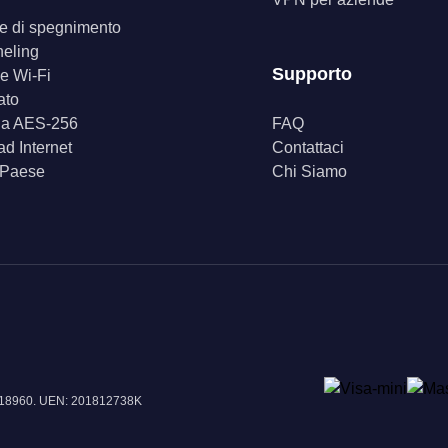
ore di spegnimento
neling
Supporto
e Wi-Fi
ato
fia AES-256
FAQ
d Internet
Contattaci
 Paese
Chi Siamo
e 018960. UEN: 201812738K