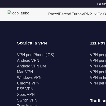
La tu
Prezzi
Perché TurboVPN?
Cos'
Scarica la VPN
111 Pos
VPN per iPhone (iOS)
VPN per gl
Android VPN
VPN per 
Android VPN Lite
VPN Ger
Mac VPN
VPN per l
Windows VPN
VPN in In
Chrome VPN
VPN per
PS5 VPN
Xbox VPN
Switch VPN
Tratti s
Tutte le app