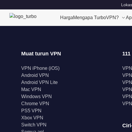
Lokas
Harga
Mengapa TurboVPN?
Ap
Muat turun VPN
111
VPN iPhone (iOS)
VPN
Android VPN
VPN
Android VPN Lite
VPN
Mac VPN
VPN 
Windows VPN
VPN 
Chrome VPN
VPN
PS5 VPN
Xbox VPN
Switch VPN
Ciri
Semua apl