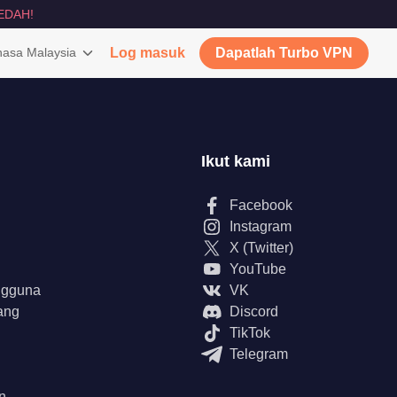
EDAH!
asa Malaysia
Log masuk
Dapatlah Turbo VPN
Ikut kami
Facebook
Instagram
X (Twitter)
YouTube
ngguna
VK
ang
Discord
TikTok
Telegram
n