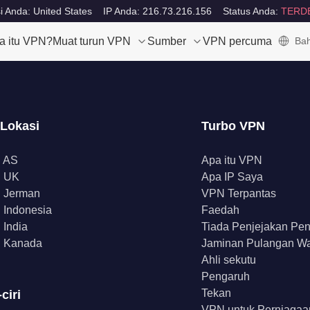
i Anda: United States
IP Anda: 216.73.216.156
Status Anda:
TERD
a itu VPN?
Muat turun VPN
Sumber
VPN percuma
Bah
 Lokasi
Turbo VPN
 AS
Apa itu VPN
 UK
Apa IP Saya
 Jerman
VPN Terpantas
Indonesia
Faedah
India
Tiada Penjejakan Pe
 Kanada
Jaminan Pulangan W
Ahli sekutu
Pengaruh
Tekan
-ciri
VPN untuk Perniagaa