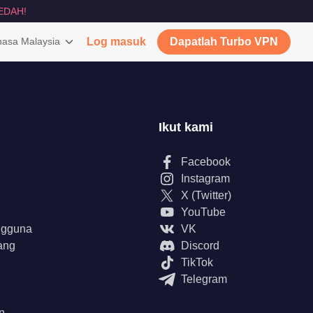
EDAH!
asa Malaysia
Log masuk
Dapatlah Turbo VPN
Ikut kami
Facebook
Instagram
X (Twitter)
YouTube
ngguna
VK
ang
Discord
TikTok
Telegram
n