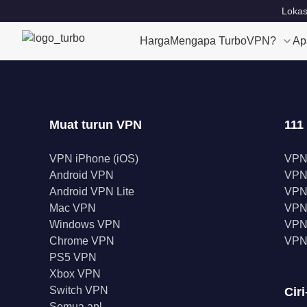
Lokas
Harga
Mengapa TurboVPN?
Ap
Muat turun VPN
111
VPN iPhone (iOS)
VPN
Android VPN
VPN
Android VPN Lite
VPN
Mac VPN
VPN 
Windows VPN
VPN 
Chrome VPN
VPN
PS5 VPN
Xbox VPN
Switch VPN
Ciri
Semua apl