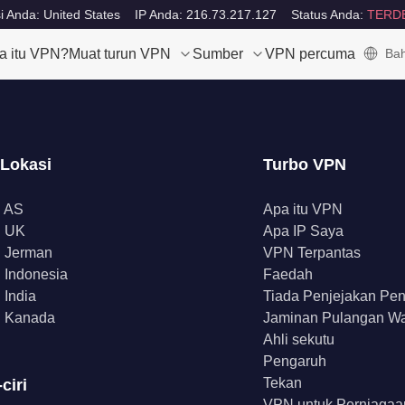
i Anda: United States
IP Anda: 216.73.217.127
Status Anda:
TERD
a itu VPN?
Muat turun VPN
Sumber
VPN percuma
Bah
 Lokasi
Turbo VPN
 AS
Apa itu VPN
 UK
Apa IP Saya
 Jerman
VPN Terpantas
Indonesia
Faedah
India
Tiada Penjejakan Pe
 Kanada
Jaminan Pulangan W
Ahli sekutu
Pengaruh
Tekan
-ciri
VPN untuk Perniagaa